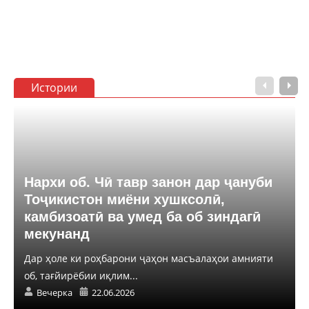
Истории
Нархи об. Чӣ тавр занон дар ҷануби
Тоҷикистон миёни хушксолӣ,
камбизоатӣ ва умед ба об зиндагӣ
мекунанд
Дар ҳоле ки роҳбарони ҷаҳон масъалаҳои амнияти
об, тағйирёбии иқлим...
Вечерка
22.06.2026