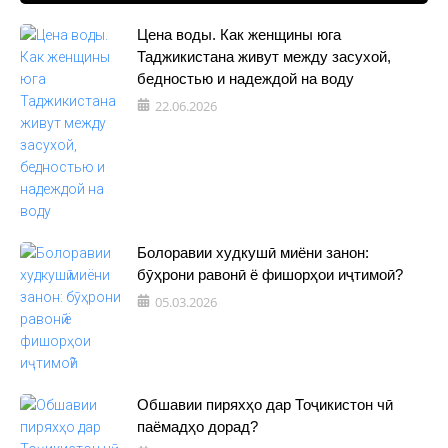
Цена воды. Как женщины юга
Таджикистана живут между засухой,
бедностью и надеждой на воду
22.06.2026
Болоравии худкушӣ миёни занон:
бӯҳрони равонӣ ё фишорҳои иҷтимоӣ?
05.03.2026
Обшавии пиряхҳо дар Тоҷикистон чӣ
паёмадҳо дорад?