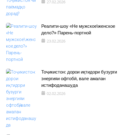
27.02.2026
Реалити-шоу «Не мужское\женское
дело?» Парень-портной
23.02.2026
Тоҷикистон: дорои иқтидори бузурги
энергияи офтобӣ, вале амалан
истифоданашуда
02.02.2026