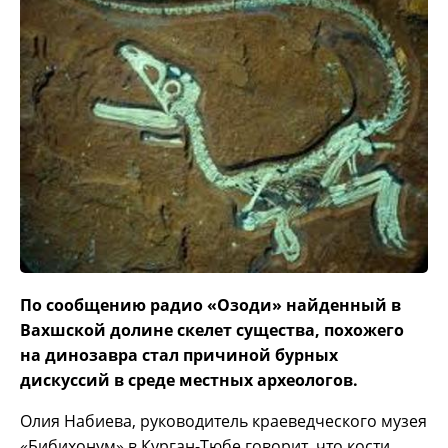
По сообщению радио «Озоди» найденный в
Вахшской долине скелет существа, похожего
на динозавра стал причиной бурных
дискуссий в среде местных археологов.
Олия Набиева, руководитель краеведческого музея
«Бибихонум» в Курган-Тюбе говорит, что кости,