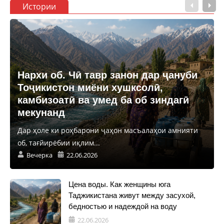
Истории
Нархи об. Чӣ тавр занон дар ҷануби
Тоҷикистон миёни хушксолӣ,
камбизоатӣ ва умед ба об зиндагӣ
мекунанд
Дар ҳоле ки роҳбарони ҷаҳон масъалаҳои амнияти
об, тағйирёбии иқлим...
Вечерка
22.06.2026
Цена воды. Как женщины юга
Таджикистана живут между засухой,
бедностью и надеждой на воду
22.06.2026