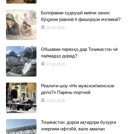
Болоравии худкушӣ миёни занон:
бӯҳрони равонӣ ё фишорҳои иҷтимоӣ?
05.03.2026
Обшавии пиряхҳо дар Тоҷикистон чӣ
паёмадҳо дорад?
27.02.2026
Реалити-шоу «Не мужское\женское
дело?» Парень-портной
23.02.2026
Тоҷикистон: дорои иқтидори бузурги
энергияи офтобӣ, вале амалан