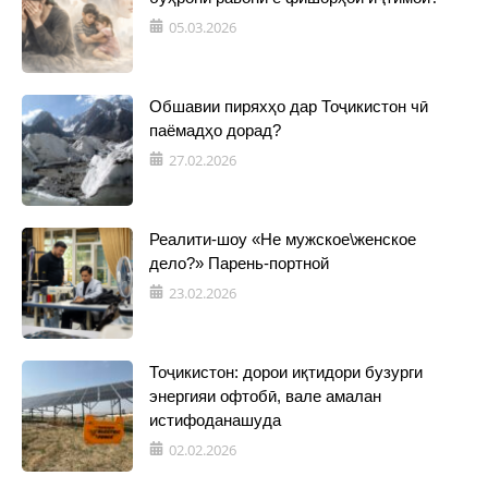
05.03.2026
Обшавии пиряхҳо дар Тоҷикистон чӣ
паёмадҳо дорад?
27.02.2026
Реалити-шоу «Не мужское\женское
дело?» Парень-портной
23.02.2026
Тоҷикистон: дорои иқтидори бузурги
энергияи офтобӣ, вале амалан
истифоданашуда
02.02.2026