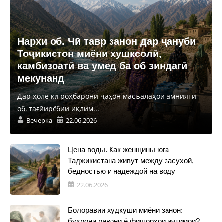
Нархи об. Чӣ тавр занон дар ҷануби
Тоҷикистон миёни хушксолӣ,
камбизоатӣ ва умед ба об зиндагӣ
мекунанд
Дар ҳоле ки роҳбарони ҷаҳон масъалаҳои амнияти
об, тағйирёбии иқлим...
Вечерка
22.06.2026
Цена воды. Как женщины юга
Таджикистана живут между засухой,
бедностью и надеждой на воду
22.06.2026
Болоравии худкушӣ миёни занон:
бӯҳрони равонӣ ё фишорҳои иҷтимоӣ?