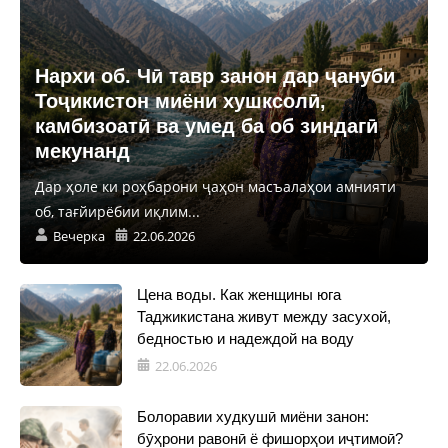
Нархи об. Чӣ тавр занон дар ҷануби
Тоҷикистон миёни хушксолӣ,
камбизоатӣ ва умед ба об зиндагӣ
мекунанд
Дар ҳоле ки роҳбарони ҷаҳон масъалаҳои амнияти
об, тағйирёбии иқлим...
Вечерка
22.06.2026
Цена воды. Как женщины юга
Таджикистана живут между засухой,
бедностью и надеждой на воду
22.06.2026
Болоравии худкушӣ миёни занон:
бӯҳрони равонӣ ё фишорҳои иҷтимоӣ?