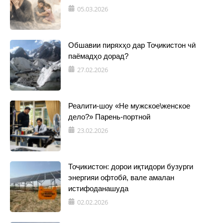
05.03.2026
Обшавии пиряхҳо дар Тоҷикистон чӣ
паёмадҳо дорад?
27.02.2026
Реалити-шоу «Не мужское\женское
дело?» Парень-портной
23.02.2026
Тоҷикистон: дорои иқтидори бузурги
энергияи офтобӣ, вале амалан
истифоданашуда
02.02.2026