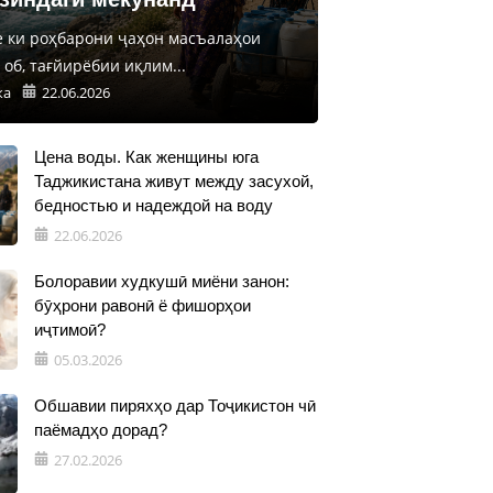
е ки роҳбарони ҷаҳон масъалаҳои
об, тағйирёбии иқлим...
ка
22.06.2026
Цена воды. Как женщины юга
Таджикистана живут между засухой,
бедностью и надеждой на воду
22.06.2026
Болоравии худкушӣ миёни занон:
бӯҳрони равонӣ ё фишорҳои
иҷтимоӣ?
05.03.2026
Обшавии пиряхҳо дар Тоҷикистон чӣ
паёмадҳо дорад?
27.02.2026