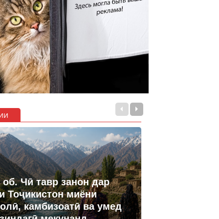
ии
 об. Чӣ тавр занон дар
и Тоҷикистон миёни
олӣ, камбизоатӣ ва умед
 зиндагӣ мекунанд