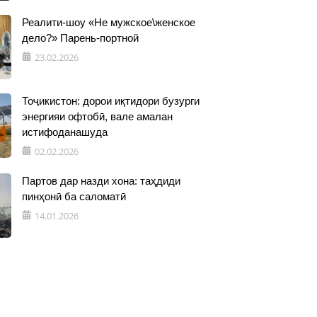
Реалити-шоу «Не мужское\женское
дело?» Парень-портной
23.02.2026
Тоҷикистон: дорои иқтидори бузурги
энергияи офтобӣ, вале амалан
истифоданашуда
02.02.2026
Партов дар назди хона: таҳдиди
пинҳонӣ ба саломатӣ
14.01.2026