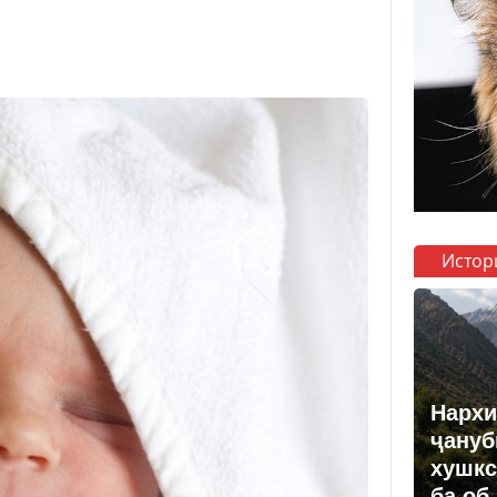
Истор
Нархи
ҷануб
хушкс
ба об