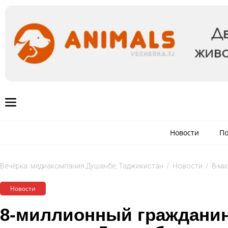
Новости
По
Вечёрка: медиакомпания Душанбе, Таджикистан
/
Новости
/
8-ми
Новости
8-миллионный гражданин