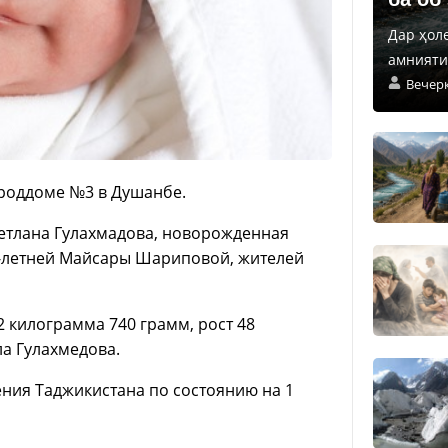
Дар ҳол
амнияти 
Вечер
роддоме №3 в Душанбе.
етлана Гулахмадова, новорожденная
3-летней Майсары Шариповой, жителей
 килограмма 740 грамм, рост 48
а Гулахмедова.
ния Таджикистана по состоянию на 1