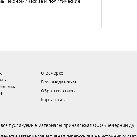
ы, экономические и политические
х
О Вечёрке
алы,
Рекламодателям
блемы,
Обратная связь
ие
Карта сайта
 все публикуемые материалы принадлежат ООО «Вечерний Душ
печатке материалов активная гиперссылка на источник обяза