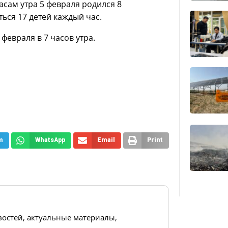
асам утра 5 февраля родился 8
ься 17 детей каждый час.
евраля в 7 часов утра.
m
WhatsApp
Email
Print
востей, актуальные материалы,