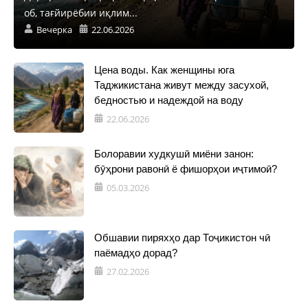
об, тағйирёбии иқлим...
Вечерка
22.06.2026
Цена воды. Как женщины юга
Таджикистана живут между засухой,
бедностью и надеждой на воду
22.06.2026
Болоравии худкушӣ миёни занон:
бӯҳрони равонӣ ё фишорҳои иҷтимоӣ?
05.03.2026
Обшавии пиряхҳо дар Тоҷикистон чӣ
паёмадҳо дорад?
27.02.2026