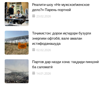
Реалити-шоу «Не мужское\женское
дело?» Парень-портной
23.02.2026
Тоҷикистон: дорои иқтидори бузурги
энергияи офтобӣ, вале амалан
истифоданашуда
02.02.2026
Партов дар назди хона: таҳдиди пинҳонӣ
ба саломатӣ
14.01.2026