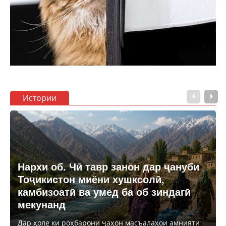
Истории
Нархи об. Чӣ тавр занон дар ҷануби
Тоҷикистон миёни хушксолӣ,
камбизоатӣ ва умед ба об зиндагӣ
мекунанд
Дар ҳоле ки роҳбарони ҷаҳон масъалаҳои амнияти