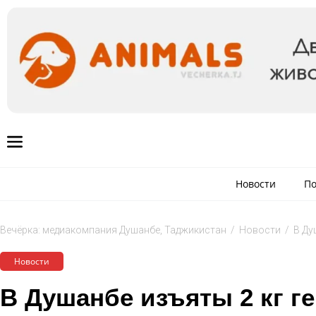
Новости
По
Вечёрка: медиакомпания Душанбе, Таджикистан
/
Новости
/
В Ду
Новости
В Душанбе изъяты 2 кг г