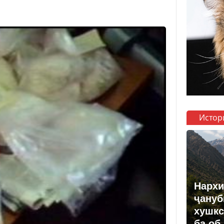
Истор
Нархи
ҷануб
хушкс
ба об