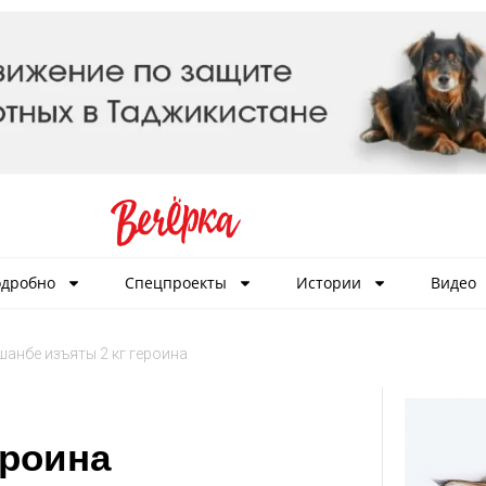
дробно
Спецпроекты
Истории
Видео
шанбе изъяты 2 кг героина
ероина