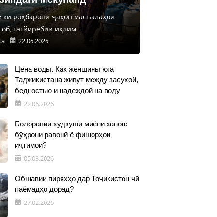
е ки роҳбарони ҷаҳон масъалаҳои
об, тағйирёбии иқлим...
ка
22.06.2026
Цена воды. Как женщины юга
Таджикистана живут между засухой,
бедностью и надеждой на воду
22.06.2026
Болоравии худкушӣ миёни занон:
бӯҳрони равонӣ ё фишорҳои
иҷтимоӣ?
05.03.2026
Обшавии пиряхҳо дар Тоҷикистон чӣ
паёмадҳо дорад?
27.02.2026