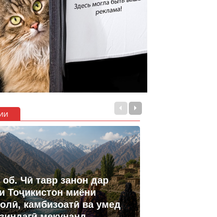
ии
 об. Чӣ тавр занон дар
и Тоҷикистон миёни
олӣ, камбизоатӣ ва умед
 зиндагӣ мекунанд