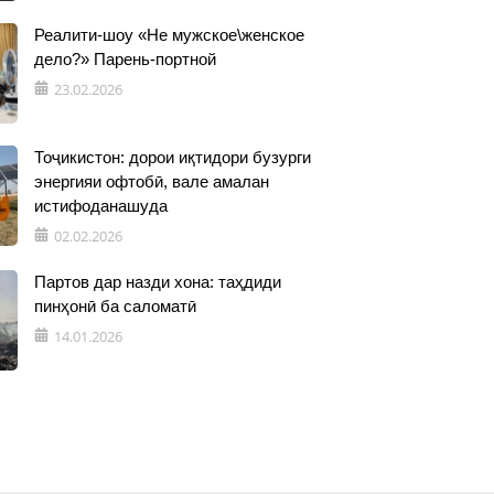
Реалити-шоу «Не мужское\женское
дело?» Парень-портной
23.02.2026
Тоҷикистон: дорои иқтидори бузурги
энергияи офтобӣ, вале амалан
истифоданашуда
02.02.2026
Партов дар назди хона: таҳдиди
пинҳонӣ ба саломатӣ
14.01.2026