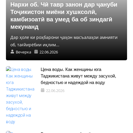
Нархи об. Чӣ тавр занон дар ҷануби
Тоҷикистон миёни хушксолӣ,
камбизоатӣ ва умед ба об зиндагӣ
мекунанд
Дар ҳоле ки роҳбарони ҷаҳон масъалаҳои амнияти
об, тағйирёбии иқлим...
Вечерка
22.06.2026
Цена воды. Как женщины юга
Таджикистана живут между засухой,
бедностью и надеждой на воду
22.06.2026