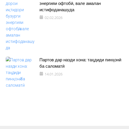
энергияи офтобӣ, вале амалан
истифоданашуда
02.02.2026
Партов дар назди хона: таҳдиди пинҳонӣ
ба саломатӣ
14.01.2026