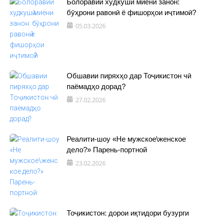
Болоравии худкушӣ миёни занон:
бӯҳрони равонӣ ё фишорҳои иҷтимоӣ?
05.03.2026
Обшавии пиряхҳо дар Тоҷикистон чӣ
паёмадҳо дорад?
27.02.2026
Реалити-шоу «Не мужское\женское
дело?» Парень-портной
23.02.2026
Тоҷикистон: дорои иқтидори бузурги