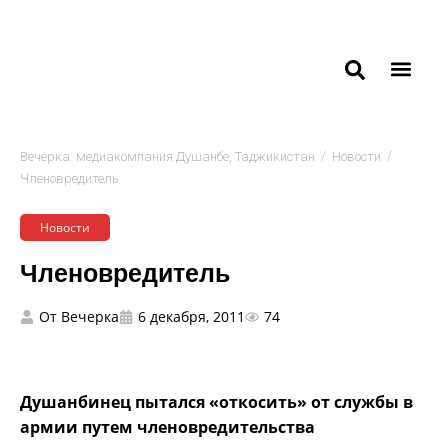
/
/
Вечёрка: медиакомпания Душанбе, Таджикистан
Новости
Членовредитель
Новости
Членовредитель
От
Вечерка
6 декабря, 2011
74
Душанбинец пытался «откосить» от службы в
армии путем членовредительства