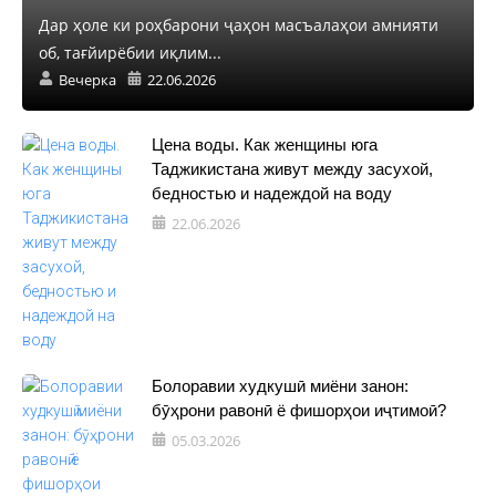
Дар ҳоле ки роҳбарони ҷаҳон масъалаҳои амнияти
об, тағйирёбии иқлим...
Вечерка
22.06.2026
Цена воды. Как женщины юга
Таджикистана живут между засухой,
бедностью и надеждой на воду
22.06.2026
Болоравии худкушӣ миёни занон:
бӯҳрони равонӣ ё фишорҳои иҷтимоӣ?
05.03.2026