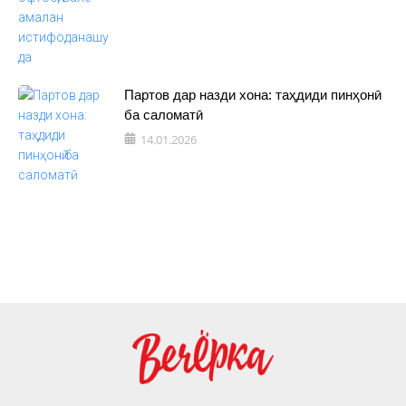
Партов дар назди хона: таҳдиди пинҳонӣ
ба саломатӣ
14.01.2026