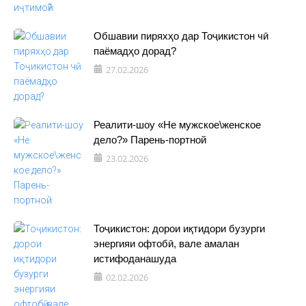
Обшавии пиряхҳо дар Тоҷикистон чӣ
паёмадҳо дорад?
27.02.2026
Реалити-шоу «Не мужское\женское
дело?» Парень-портной
23.02.2026
Тоҷикистон: дорои иқтидори бузурги
энергияи офтобӣ, вале амалан
истифоданашуда
02.02.2026