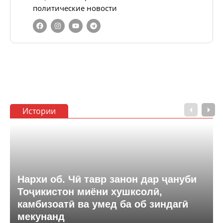
политические новости
Истории
Нархи об. Чӣ тавр занон дар ҷануби
Тоҷикистон миёни хушксолӣ,
камбизоатӣ ва умед ба об зиндагӣ
мекунанд