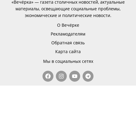
«Вечёрка» — газета столичных новостей, актуальные
материалы, освещающие социальные проблемы,
экономические и политические новости.
О Вечёрке
Рекламодателям
Обратная связь
Карта сайта
Мы в социальных сетях
Исключительные права на все публикуемые
материалы принадлежат ООО «Вечерний Душанбе».
При копировании или перепечатке материалов
активная гиперссылка на источник обязательна.