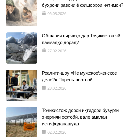
бӯҳрони равонӣ ё фишорҳои иҷтимоӣ?
05.03.2026
Обшавии пиряхҳо дар Тоҷикистон чӣ
паёмадҳо дорад?
27.02.2026
Реалити-шоу «Не мужское\женское
дело?» Парень-портной
23.02.2026
Тоҷикистон: дорои иқтидори бузурги
энергияи офтобӣ, вале амалан
истифоданашуда
02.02.2026