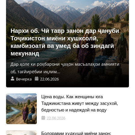
Нархи об. Чӣ тавр занон дар ҷануби
Тоҷикистон миёни хушксолӣ,
камбизоатӣ ва умед ба об зиндагӣ
мекунанд
Дар ҳоле ки роҳбарони ҷаҳон масъалаҳои амнияти
об, тағйирёбии иқлим...
Вечерка
22.06.2026
Цена воды. Как женщины юга
Таджикистана живут между засухой,
бедностью и надеждой на воду
22.06.2026
Болоравии худкушӣ миёни занон: