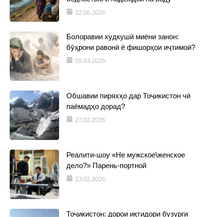
22.06.2026
Болоравии худкушӣ миёни занон:
бӯҳрони равонӣ ё фишорҳои иҷтимоӣ?
05.03.2026
Обшавии пиряхҳо дар Тоҷикистон чӣ
паёмадҳо дорад?
27.02.2026
Реалити-шоу «Не мужское\женское
дело?» Парень-портной
23.02.2026
Тоҷикистон: дорои иқтидори бузурги