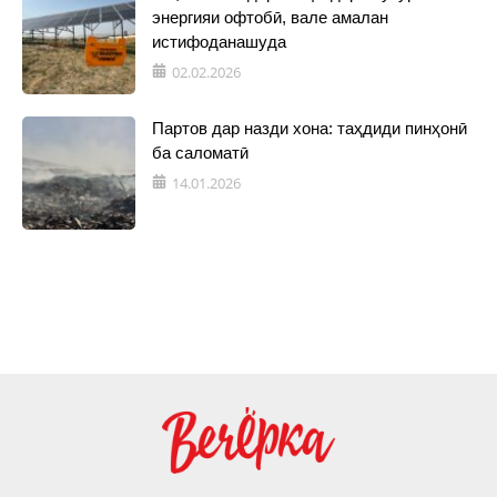
энергияи офтобӣ, вале амалан
истифоданашуда
02.02.2026
Партов дар назди хона: таҳдиди пинҳонӣ
ба саломатӣ
14.01.2026