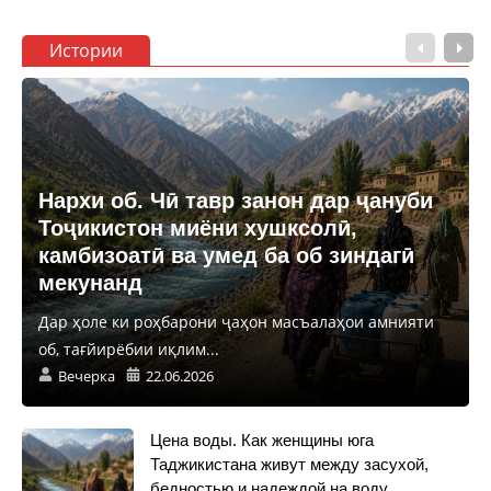
Истории
Нархи об. Чӣ тавр занон дар ҷануби
Тоҷикистон миёни хушксолӣ,
камбизоатӣ ва умед ба об зиндагӣ
мекунанд
Дар ҳоле ки роҳбарони ҷаҳон масъалаҳои амнияти
об, тағйирёбии иқлим...
Вечерка
22.06.2026
Цена воды. Как женщины юга
Таджикистана живут между засухой,
бедностью и надеждой на воду