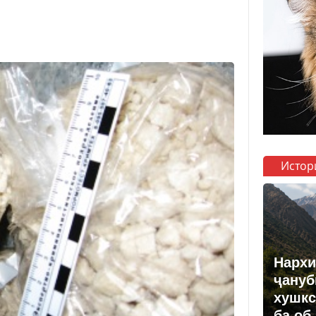
Истор
Нархи
ҷануб
хушкс
ба об