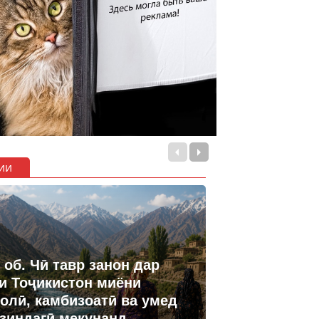
ии
 об. Чӣ тавр занон дар
и Тоҷикистон миёни
олӣ, камбизоатӣ ва умед
 зиндагӣ мекунанд