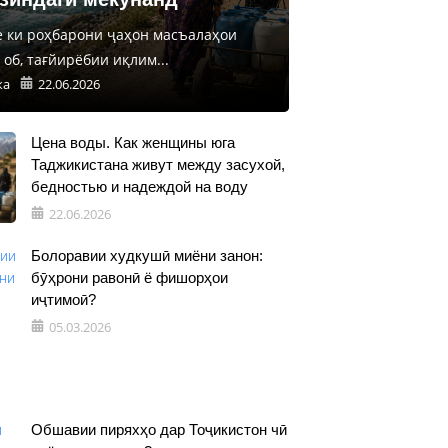
е ки роҳбарони ҷаҳон масъалаҳои
об, тағйирёбии иқлим...
ка
22.06.2026
Цена воды. Как женщины юга
Таджикистана живут между засухой,
бедностью и надеждой на воду
22.06.2026
Болоравии худкушӣ миёни занон:
бӯҳрони равонӣ ё фишорҳои
иҷтимоӣ?
05.03.2026
Обшавии пиряхҳо дар Тоҷикистон чӣ