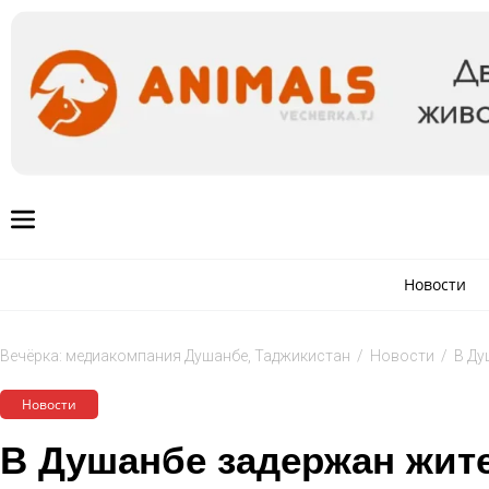
Новости
Вечёрка: медиакомпания Душанбе, Таджикистан
/
Новости
/
В Ду
Новости
В Душанбе задержан жите