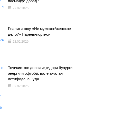
паёмадҳо дорад?
27.02.2026
Реалити-шоу «Не мужское\женское
дело?» Парень-портной
23.02.2026
Тоҷикистон: дорои иқтидори бузурги
энергияи офтобӣ, вале амалан
истифоданашуда
02.02.2026