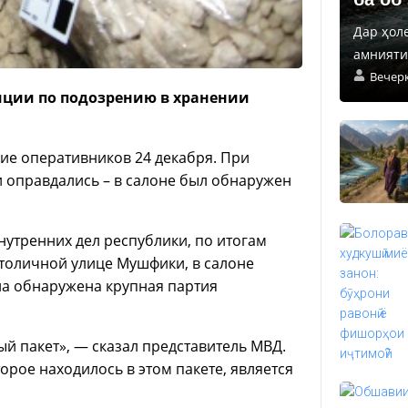
Дар ҳол
амнияти 
Вечер
иции по подозрению в хранении
ие оперативников 24 декабря. При
 оправдались – в салоне был обнаружен
нутренних дел республики, по итогам
толичной улице Мушфики, в салоне
а обнаружена крупная партия
 пакет», — сказал представитель МВД.
торое находилось в этом пакете, является