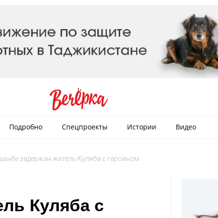
Подробно
Спецпроекты
Истории
Видео
шанбе задержан житель Куляба с героином
ль Куляба с