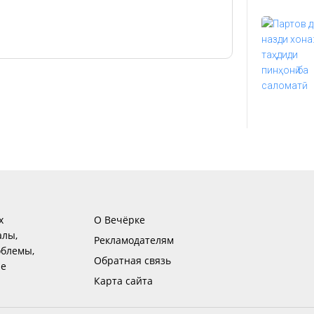
х
О Вечёрке
алы,
Рекламодателям
блемы,
Обратная связь
ие
Карта сайта