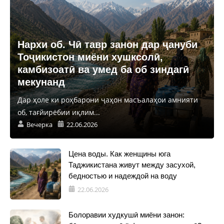
Нархи об. Чӣ тавр занон дар ҷануби
Тоҷикистон миёни хушксолӣ,
камбизоатӣ ва умед ба об зиндагӣ
мекунанд
Дар ҳоле ки роҳбарони ҷаҳон масъалаҳои амнияти
об, тағйирёбии иқлим...
Вечерка
22.06.2026
Цена воды. Как женщины юга
Таджикистана живут между засухой,
бедностью и надеждой на воду
22.06.2026
Болоравии худкушӣ миёни занон: