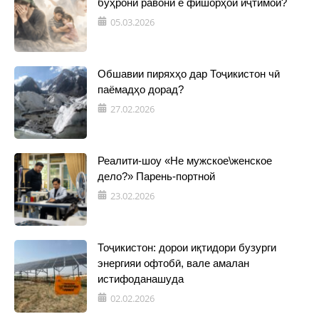
бӯҳрони равонӣ ё фишорҳои иҷтимоӣ?
05.03.2026
Обшавии пиряхҳо дар Тоҷикистон чӣ
паёмадҳо дорад?
27.02.2026
Реалити-шоу «Не мужское\женское
дело?» Парень-портной
23.02.2026
Тоҷикистон: дорои иқтидори бузурги
энергияи офтобӣ, вале амалан
истифоданашуда
02.02.2026