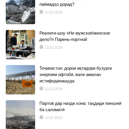
паёмадҳо дорад?
27.02.2026
Реалити-шоу «Не мужское\женское
дело?» Парень-портной
23.02.2026
Тоҷикистон: дорои иқтидори бузурги
энергияи офтобӣ, вале амалан
истифоданашуда
02.02.2026
Партов дар назди хона: таҳдиди пинҳонӣ
ба саломатӣ
14.01.2026