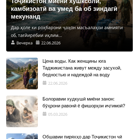
Тоҷикистон миёни хушксолӣ,
камбизоатӣ ва умед ба об зиндагӣ
мекунанд
Дар ҳоле ки роҳбарони ҷаҳон масъалаҳои амнияти
об, тағйирёбии иқлим...
Вечерка
22.06.2026
Цена воды. Как женщины юга
Таджикистана живут между засухой,
бедностью и надеждой на воду
22.06.2026
Болоравии худкушӣ миёни занон:
бӯҳрони равонӣ ё фишорҳои иҷтимоӣ?
05.03.2026
Обшавии пиряхҳо дар Тоҷикистон чӣ