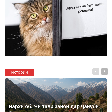
Истории
Нархи об. Чӣ тавр занон дар ҷануби