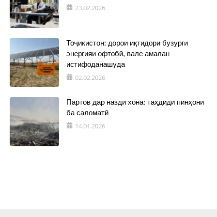
23.02.2026
Тоҷикистон: дорои иқтидори бузурги
энергияи офтобӣ, вале амалан
истифоданашуда
02.02.2026
Партов дар назди хона: таҳдиди пинҳонӣ
ба саломатӣ
14.01.2026