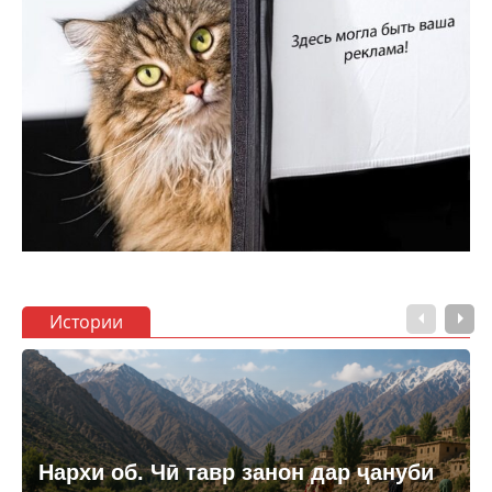
Истории
Нархи об. Чӣ тавр занон дар ҷануби