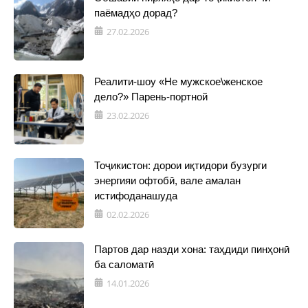
паёмадҳо дорад?
27.02.2026
Реалити-шоу «Не мужское\женское
дело?» Парень-портной
23.02.2026
Тоҷикистон: дорои иқтидори бузурги
энергияи офтобӣ, вале амалан
истифоданашуда
02.02.2026
Партов дар назди хона: таҳдиди пинҳонӣ
ба саломатӣ
14.01.2026