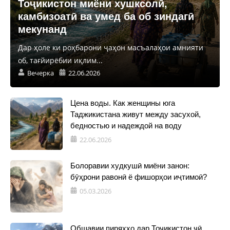
Тоҷикистон миёни хушксолӣ,
камбизоатӣ ва умед ба об зиндагӣ
мекунанд
Дар ҳоле ки роҳбарони ҷаҳон масъалаҳои амнияти
об, тағйирёбии иқлим...
Вечерка
22.06.2026
Цена воды. Как женщины юга
Таджикистана живут между засухой,
бедностью и надеждой на воду
22.06.2026
Болоравии худкушӣ миёни занон:
бӯҳрони равонӣ ё фишорҳои иҷтимоӣ?
05.03.2026
Обшавии пиряхҳо дар Тоҷикистон чӣ