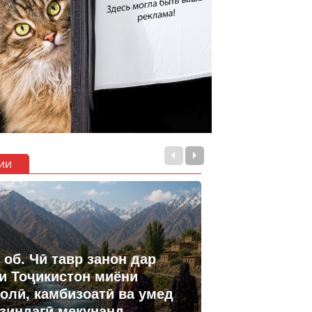
ии
 об. Чӣ тавр занон дар
и Тоҷикистон миёни
олӣ, камбизоатӣ ва умед
 зиндагӣ мекунанд