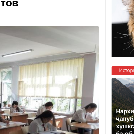
нтов
Истор
Нархи
ҷануб
хушкс
ба об