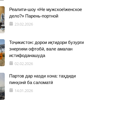
Реалити-шоу «Не мужское\женское
дело?» Парень-портной
23.02.2026
Тоҷикистон: дорои иқтидори бузурги
энергияи офтобӣ, вале амалан
истифоданашуда
02.02.2026
Партов дар назди хона: таҳдиди
пинҳонӣ ба саломатӣ
14.01.2026