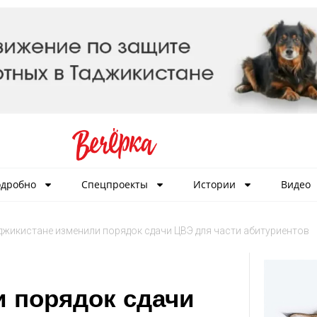
дробно
Спецпроекты
Истории
Видео
джикистане изменили порядок сдачи ЦВЭ для части абитуриентов
и порядок сдачи