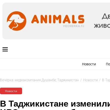
Новости
По
Вечёрка: медиакомпания Душанбе, Таджикистан
/
Новости
/
В Та
Новости
В Таджикистане изменил