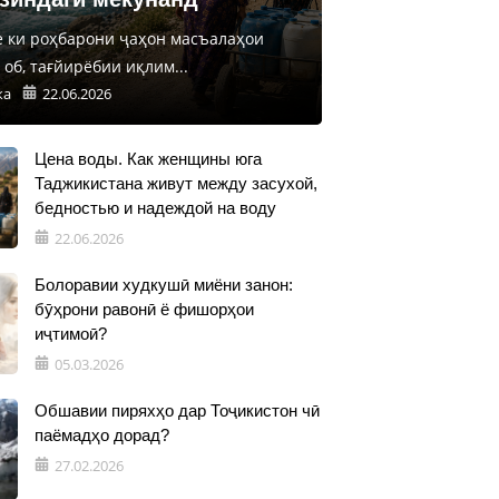
е ки роҳбарони ҷаҳон масъалаҳои
об, тағйирёбии иқлим...
ка
22.06.2026
Цена воды. Как женщины юга
Таджикистана живут между засухой,
бедностью и надеждой на воду
22.06.2026
Болоравии худкушӣ миёни занон:
бӯҳрони равонӣ ё фишорҳои
иҷтимоӣ?
05.03.2026
Обшавии пиряхҳо дар Тоҷикистон чӣ
паёмадҳо дорад?
27.02.2026