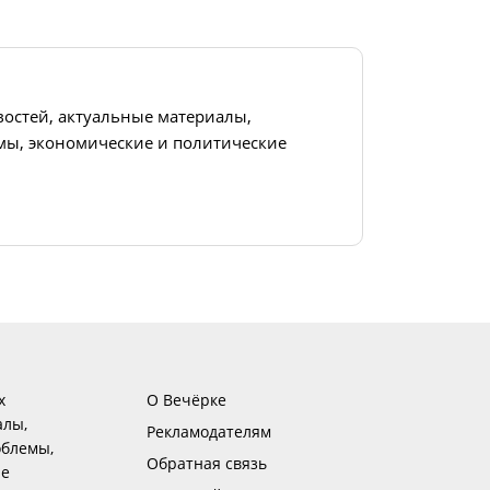
востей, актуальные материалы,
ы, экономические и политические
х
О Вечёрке
алы,
Рекламодателям
блемы,
Обратная связь
ие