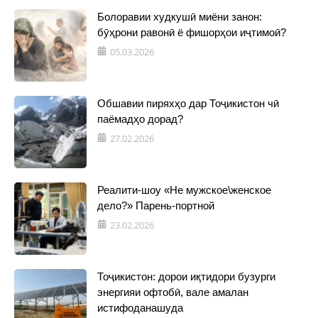
Болоравии худкушӣ миёни занон:
бӯҳрони равонӣ ё фишорҳои иҷтимоӣ?
05.03.2026
Обшавии пиряхҳо дар Тоҷикистон чӣ
паёмадҳо дорад?
27.02.2026
Реалити-шоу «Не мужское\женское
дело?» Парень-портной
23.02.2026
Тоҷикистон: дорои иқтидори бузурги
энергияи офтобӣ, вале амалан
истифоданашуда