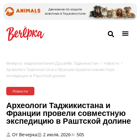
/
/
Вечёрка: медиакомпания Душанбе, Таджикистан
Новости
Археологи Таджикистана и Франции провели совместную
экспедицию в Раштской долине
Новости
Археологи Таджикистана и
Франции провели совместную
экспедицию в Раштской долине
От
Вечерка
2 июля, 2026
505