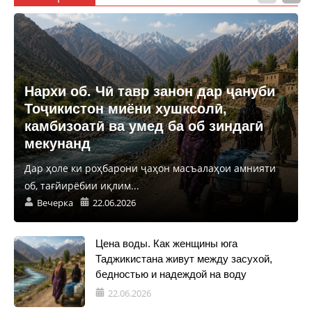
Нархи об. Чӣ тавр занон дар ҷануби
Тоҷикистон миёни хушксолӣ,
камбизоатӣ ва умед ба об зиндагӣ
мекунанд
Дар ҳоле ки роҳбарони ҷаҳон масъалаҳои амнияти
об, тағйирёбии иқлим...
Вечерка
22.06.2026
Цена воды. Как женщины юга
Таджикистана живут между засухой,
бедностью и надеждой на воду
22.06.2026