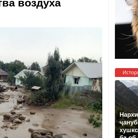
тва воздуха
Истор
Нархи
ҷануб
хушкс
ба об