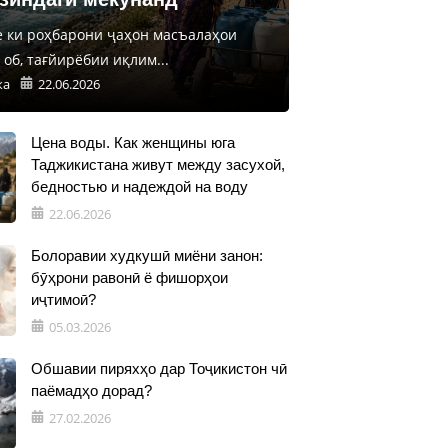
е ки роҳбарони ҷаҳон масъалаҳои
об, тағйирёбии иқлим...
ка
22.06.2026
Цена воды. Как женщины юга
Таджикистана живут между засухой,
бедностью и надеждой на воду
22.06.2026
Болоравии худкушӣ миёни занон:
бӯҳрони равонӣ ё фишорҳои
иҷтимоӣ?
05.03.2026
Обшавии пиряхҳо дар Тоҷикистон чӣ
паёмадҳо дорад?
27.02.2026