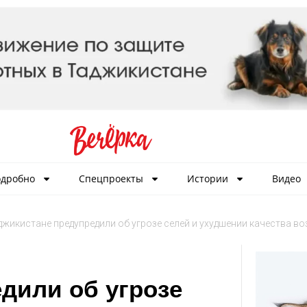
дробно
Спецпроекты
Истории
Видео
джикистане предупредили об угрозе селей и ухудшении качества во
дили об угрозе