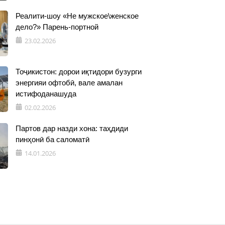
Реалити-шоу «Не мужское\женское
дело?» Парень-портной
23.02.2026
Тоҷикистон: дорои иқтидори бузурги
энергияи офтобӣ, вале амалан
истифоданашуда
02.02.2026
Партов дар назди хона: таҳдиди
пинҳонӣ ба саломатӣ
14.01.2026