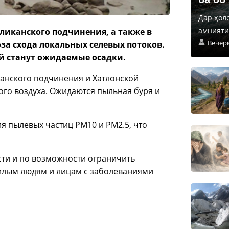
Дар ҳол
амнияти 
бликанского подчинения, а также в
Вечер
оза схода локальных селевых потоков.
й станут ожидаемые осадки.
иканского подчинения и Хатлонской
ого воздуха. Ожидаются пыльная буря и
я пылевых частиц PM10 и PM2.5, что
ти и по возможности ограничить
жилым людям и лицам с заболеваниями