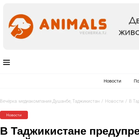
Новости
По
Вечёрка: медиакомпания Душанбе, Таджикистан
/
Новости
/
В Та
Новости
В Таджикистане предупре