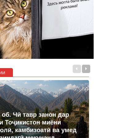
ии
 об. Чӣ тавр занон дар
и Тоҷикистон миёни
олӣ, камбизоатӣ ва умед
 зиндагӣ мекунанд