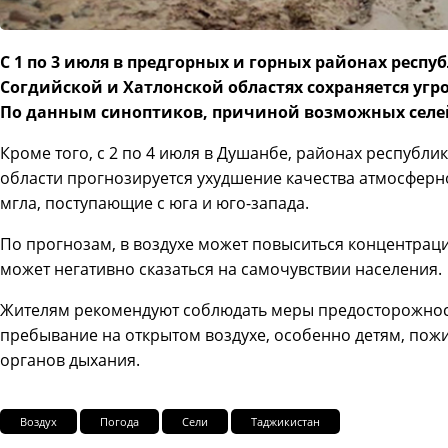
С 1 по 3 июля в предгорных и горных районах респу
Согдийской и Хатлонской областях сохраняется угр
По данным синоптиков, причиной возможных селе
Кроме того, с 2 по 4 июля в Душанбе, районах республ
области прогнозируется ухудшение качества атмосферн
мгла, поступающие с юга и юго-запада.
По прогнозам, в воздухе может повыситься концентраци
может негативно сказаться на самочувствии населения.
Жителям рекомендуют соблюдать меры предосторожнос
пребывание на открытом воздухе, особенно детям, по
органов дыхания.
Воздух
Погода
Сели
Таджикистан