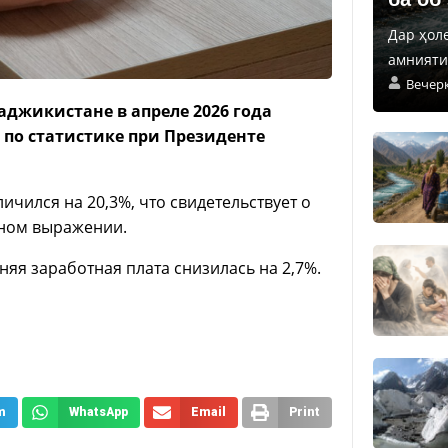
Дар ҳол
амнияти 
Вечер
аджикистане в апреле 2026 года
 по статистике при Президенте
чился на 20,3%, что свидетельствует о
ном выражении.
няя заработная плата снизилась на 2,7%.
m
WhatsApp
Email
Print