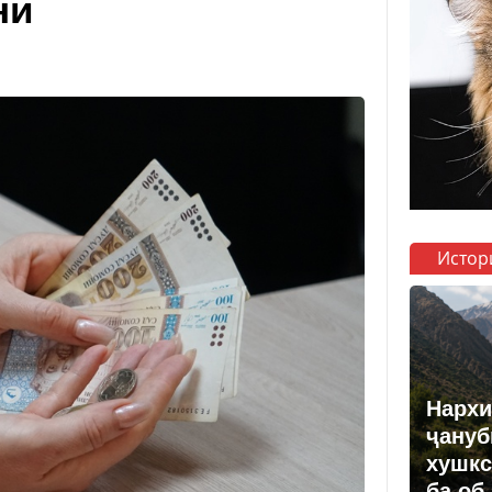
ни
Истор
Нархи
ҷануб
хушкс
ба об