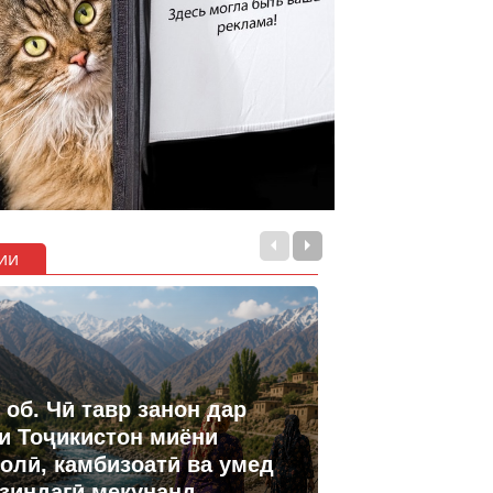
ии
 об. Чӣ тавр занон дар
и Тоҷикистон миёни
олӣ, камбизоатӣ ва умед
 зиндагӣ мекунанд