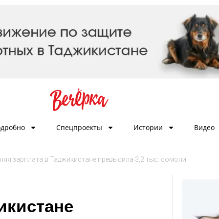
дробно
Спецпроекты
Истории
Видео
няя зарплата в Таджикистане превысила 3,2 тыс. сомони
икистане