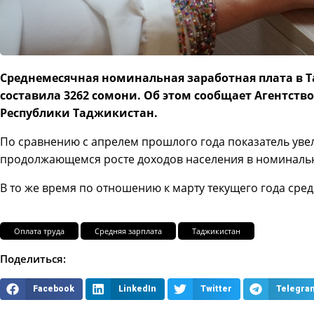
Среднемесячная номинальная заработная плата в Т
составила 3262 сомони. Об этом сообщает Агентство
Республики Таджикистан.
По сравнению с апрелем прошлого года показатель увели
продолжающемся росте доходов населения в номиналь
В то же время по отношению к марту текущего года сред
Оплата труда
Средняя зарплата
Таджикистан
Поделиться:
Facebook
LinkedIn
Twitter
Telegra