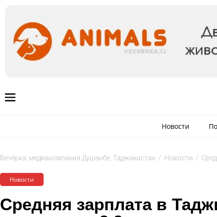
Новости
По
Вечёрка: медиакомпания Душанбе, Таджикистан
/
Новости
/
Сред
Новости
Средняя зарплата в Тадж