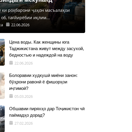
е ки роҳбарони ҷаҳон масъалаҳои
об, тағйирёбии иқлим...
ка
22.06.2026
Цена воды. Как женщины юга
Таджикистана живут между засухой,
бедностью и надеждой на воду
22.06.2026
Болоравии худкушӣ миёни занон:
бӯҳрони равонӣ ё фишорҳои
иҷтимоӣ?
05.03.2026
Обшавии пиряхҳо дар Тоҷикистон чӣ
паёмадҳо дорад?
27.02.2026