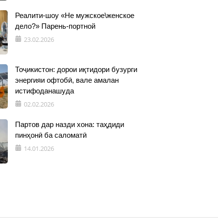
Реалити-шоу «Не мужское\женское
дело?» Парень-портной
23.02.2026
Тоҷикистон: дорои иқтидори бузурги
энергияи офтобӣ, вале амалан
истифоданашуда
02.02.2026
Партов дар назди хона: таҳдиди
пинҳонӣ ба саломатӣ
14.01.2026