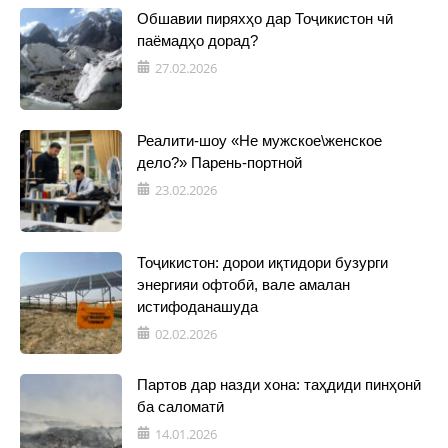
Обшавии пиряхҳо дар Тоҷикистон чӣ
паёмадҳо дорад?
27.02.2026
Реалити-шоу «Не мужское\женское
дело?» Парень-портной
23.02.2026
Тоҷикистон: дорои иқтидори бузурги
энергияи офтобӣ, вале амалан
истифоданашуда
02.02.2026
Партов дар назди хона: таҳдиди пинҳонӣ
ба саломатӣ
14.01.2026