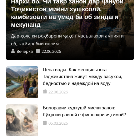
Нархи об. Чӣ тавр занон дар ҷануби
Тоҷикистон миёни хушксолӣ,
камбизоатӣ ва умед ба об зиндагӣ
мекунанд
Дар ҳоле ки роҳбарони ҷаҳон масъалаҳои амнияти
об, тағйирёбии иқлим...
Вечерка
22.06.2026
Цена воды. Как женщины юга
Таджикистана живут между засухой,
бедностью и надеждой на воду
22.06.2026
Болоравии худкушӣ миёни занон:
бӯҳрони равонӣ ё фишорҳои иҷтимоӣ?
05.03.2026