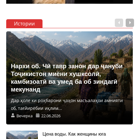
Истории
Нархи об. Чӣ тавр занон дар ҷануби
Тоҷикистон миёни хушксолӣ,
камбизоатӣ ва умед ба об зиндагӣ
мекунанд
Дар ҳоле ки роҳбарони ҷаҳон масъалаҳои амнияти
об, тағйирёбии иқлим...
Вечерка
22.06.2026
Цена воды. Как женщины юга