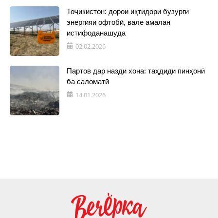
Тоҷикистон: дорои иқтидори бузурги
энергияи офтобӣ, вале амалан
истифоданашуда
02.02.2026
Партов дар назди хона: таҳдиди пинҳонӣ
ба саломатӣ
14.01.2026