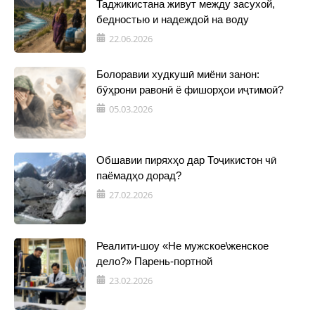
Таджикистана живут между засухой,
бедностью и надеждой на воду
22.06.2026
Болоравии худкушӣ миёни занон:
бӯҳрони равонӣ ё фишорҳои иҷтимоӣ?
05.03.2026
Обшавии пиряхҳо дар Тоҷикистон чӣ
паёмадҳо дорад?
27.02.2026
Реалити-шоу «Не мужское\женское
дело?» Парень-портной
23.02.2026