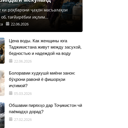
е ки роҳбарони ҷаҳон масъалаҳои
об, тағйирёбии иқлим...
ка
22.06.2026
Цена воды. Как женщины юга
Таджикистана живут между засухой,
бедностью и надеждой на воду
22.06.2026
Болоравии худкушӣ миёни занон:
бӯҳрони равонӣ ё фишорҳои
иҷтимоӣ?
05.03.2026
Обшавии пиряхҳо дар Тоҷикистон чӣ
паёмадҳо дорад?
27.02.2026