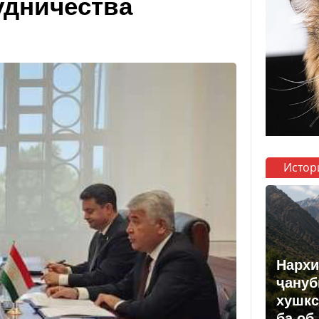
удничества
Истор
Нархи
ҷануб
хушкс
ба об