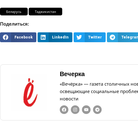
Беларусь
Таджикистан
Поделиться:
Facebook
LinkedIn
Twitter
Telegra
Вечерка
«Вечёрка» — газета столичных но
освещающие социальные проблем
новости