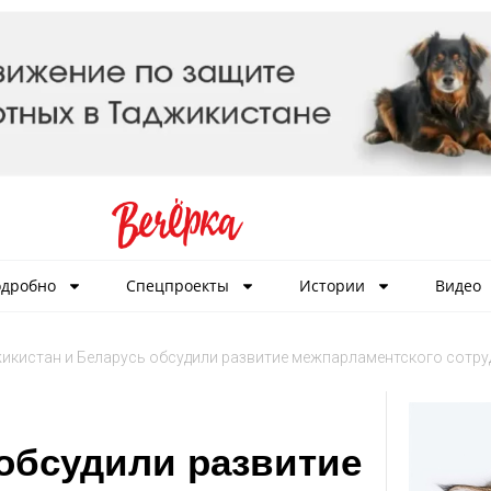
дробно
Спецпроекты
Истории
Видео
икистан и Беларусь обсудили развитие межпарламентского сотру
обсудили развитие