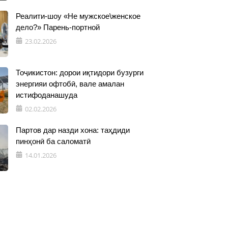
Реалити-шоу «Не мужское\женское
дело?» Парень-портной
23.02.2026
Тоҷикистон: дорои иқтидори бузурги
энергияи офтобӣ, вале амалан
истифоданашуда
02.02.2026
Партов дар назди хона: таҳдиди
пинҳонӣ ба саломатӣ
14.01.2026