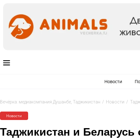
Новости
По
Вечёрка: медиакомпания Душанбе, Таджикистан
/
Новости
/
Тадж
Новости
Таджикистан и Беларусь 