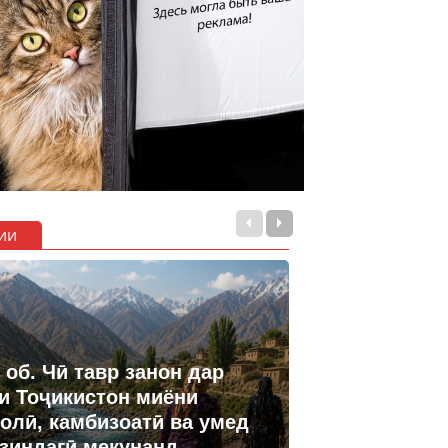
ии
 об. Чӣ тавр занон дар
и Тоҷикистон миёни
олӣ, камбизоатӣ ва умед
 зиндагӣ мекунанд