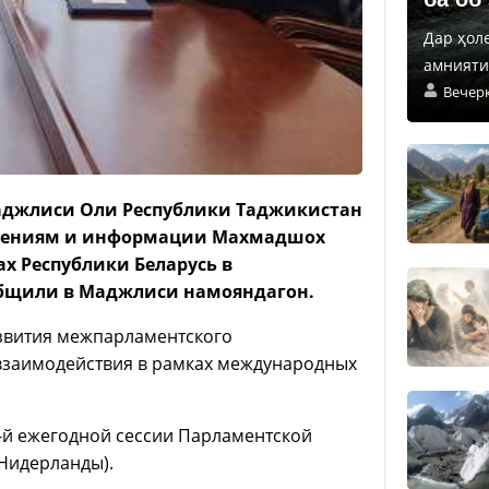
Дар ҳол
амнияти 
Вечер
аджлиси Оли Республики Таджикистан
нениям и информации Махмадшох
х Республики Беларусь в
бщили в Маджлиси намояндагон.
азвития межпарламентского
взаимодействия в рамках международных
3-й ежегодной сессии Парламентской
(Нидерланды).