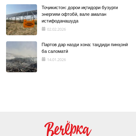
Тоҷикистон: дорои иқтидори бузурги
энергияи офтобӣ, вале амалан
истифоданашуда
02.02.2026
Партов дар назди хона: таҳдиди пинҳонӣ
ба саломатӣ
14.01.2026