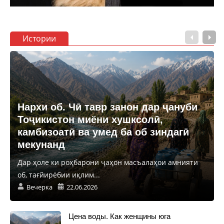
Истории
Нархи об. Чӣ тавр занон дар ҷануби
Тоҷикистон миёни хушксолӣ,
камбизоатӣ ва умед ба об зиндагӣ
мекунанд
Дар ҳоле ки роҳбарони ҷаҳон масъалаҳои амнияти
об, тағйирёбии иқлим...
Вечерка
22.06.2026
Цена воды. Как женщины юга