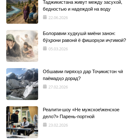
Таджикистана живут между засухой,
бедностью и надеждой на воду
22.06.2026
Болоравии худкушӣ миёни занон:
бӯҳрони равонӣ ё фишорҳои иҷтимоӣ?
05.03.2026
Обшавии пиряхҳо дар Тоҷикистон чӣ
паёмадҳо дорад?
27.02.2026
Реалити-шоу «Не мужское\женское
дело?» Парень-портной
23.02.2026