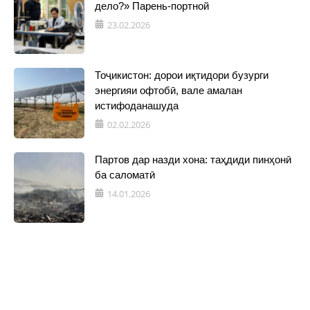
дело?» Парень-портной
23.02.2026
Тоҷикистон: дорои иқтидори бузурги
энергияи офтобӣ, вале амалан
истифоданашуда
02.02.2026
Партов дар назди хона: таҳдиди пинҳонӣ
ба саломатӣ
14.01.2026