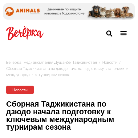
/
/
Вечёрка: медиакомпания Душанбе, Таджикистан
Новости
Сборная Таджикистана по дзюдо начала подготовку к ключевым
международным турнирам сезона
Новости
Сборная Таджикистана по
дзюдо начала подготовку к
ключевым международным
турнирам сезона