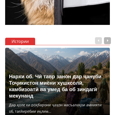
Истории
Нархи об. Чӣ тавр занон дар ҷануби
Тоҷикистон миёни хушксолӣ,
камбизоатӣ ва умед ба об зиндагӣ
мекунанд
Дар ҳоле ки роҳбарони ҷаҳон масъалаҳои амнияти
об, тағйирёбии иқлим...