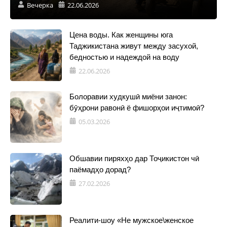
Вечерка
22.06.2026
Цена воды. Как женщины юга
Таджикистана живут между засухой,
бедностью и надеждой на воду
22.06.2026
Болоравии худкушӣ миёни занон:
бӯҳрони равонӣ ё фишорҳои иҷтимоӣ?
05.03.2026
Обшавии пиряхҳо дар Тоҷикистон чӣ
паёмадҳо дорад?
27.02.2026
Реалити-шоу «Не мужское\женское