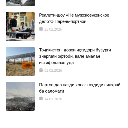
Реалити-шоу «Не мужское\женское
дело?» Парень-портной
23.02.2026
Тоҷикистон: дорои иқтидори бузурги
энергияи офтобӣ, вале амалан
истифоданашуда
02.02.2026
Партов дар назди хона: таҳдиди пинҳонӣ
ба саломатӣ
14.01.2026