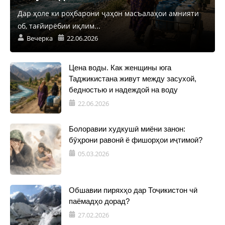
Дар ҳоле ки роҳбарони ҷаҳон масъалаҳои амнияти
об, тағйирёбии иқлим...
Вечерка
22.06.2026
Цена воды. Как женщины юга
Таджикистана живут между засухой,
бедностью и надеждой на воду
22.06.2026
Болоравии худкушӣ миёни занон:
бӯҳрони равонӣ ё фишорҳои иҷтимоӣ?
05.03.2026
Обшавии пиряхҳо дар Тоҷикистон чӣ
паёмадҳо дорад?
27.02.2026