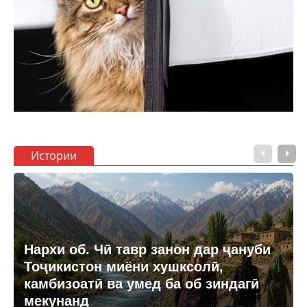
Истории
Нархи об. Чӣ тавр занон дар ҷануби
Тоҷикистон миёни хушксолӣ,
камбизоатӣ ва умед ба об зиндагӣ
мекунанд