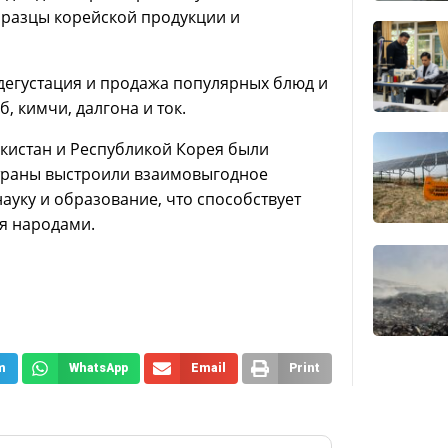
образцы корейской продукции и
 дегустация и продажа популярных блюд и
, кимчи, далгона и ток.
кистан и Республикой Корея были
страны выстроили взаимовыгодное
науку и образование, что способствует
я народами.
m
WhatsApp
Email
Print