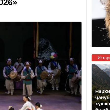
026»
Истор
Нархи
ҷануб
хушкс
ба об