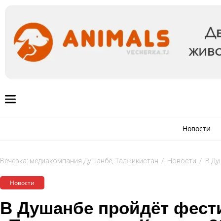
Новости
Вечёрка: медиакомпания Душанбе, Таджикистан
/
Новости
/
В Ду
Новости
В Душанбе пройдёт фест