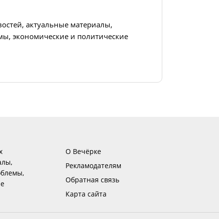
востей, актуальные материалы,
ы, экономические и политические
х
О Вечёрке
алы,
Рекламодателям
блемы,
Обратная связь
ие
Карта сайта