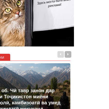
ии
 об. Чӣ тавр занон дар
и Тоҷикистон миёни
олӣ, камбизоатӣ ва умед
 зиндагӣ мекунанд