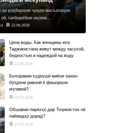
е ки роҳбарони ҷаҳон масъалаҳои
об, тағйирёбии иқлим...
ка
22.06.2026
Цена воды. Как женщины юга
Таджикистана живут между засухой,
бедностью и надеждой на воду
22.06.2026
Болоравии худкушӣ миёни занон:
бӯҳрони равонӣ ё фишорҳои
иҷтимоӣ?
05.03.2026
Обшавии пиряхҳо дар Тоҷикистон чӣ
паёмадҳо дорад?
27.02.2026