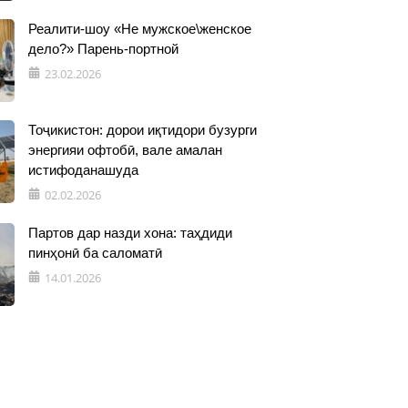
Реалити-шоу «Не мужское\женское
дело?» Парень-портной
23.02.2026
Тоҷикистон: дорои иқтидори бузурги
энергияи офтобӣ, вале амалан
истифоданашуда
02.02.2026
Партов дар назди хона: таҳдиди
пинҳонӣ ба саломатӣ
14.01.2026