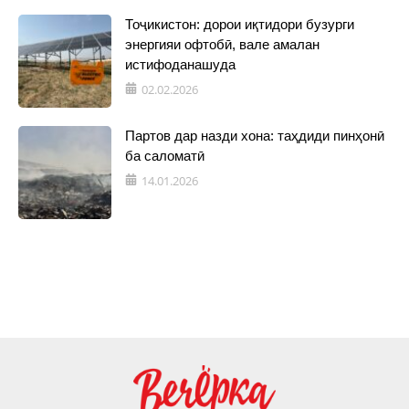
Тоҷикистон: дорои иқтидори бузурги
энергияи офтобӣ, вале амалан
истифоданашуда
02.02.2026
Партов дар назди хона: таҳдиди пинҳонӣ
ба саломатӣ
14.01.2026