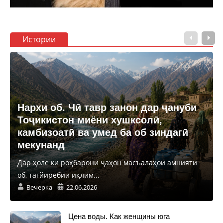
Истории
Нархи об. Чӣ тавр занон дар ҷануби
Тоҷикистон миёни хушксолӣ,
камбизоатӣ ва умед ба об зиндагӣ
мекунанд
Дар ҳоле ки роҳбарони ҷаҳон масъалаҳои амнияти
об, тағйирёбии иқлим...
Вечерка
22.06.2026
Цена воды. Как женщины юга