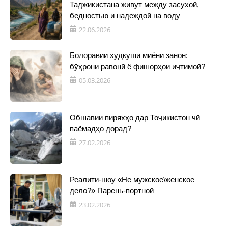
Таджикистана живут между засухой,
бедностью и надеждой на воду
22.06.2026
Болоравии худкушӣ миёни занон:
бӯҳрони равонӣ ё фишорҳои иҷтимоӣ?
05.03.2026
Обшавии пиряхҳо дар Тоҷикистон чӣ
паёмадҳо дорад?
27.02.2026
Реалити-шоу «Не мужское\женское
дело?» Парень-портной
23.02.2026