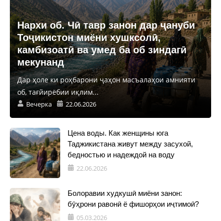
Нархи об. Чӣ тавр занон дар ҷануби
Тоҷикистон миёни хушксолӣ,
камбизоатӣ ва умед ба об зиндагӣ
мекунанд
Дар ҳоле ки роҳбарони ҷаҳон масъалаҳои амнияти
об, тағйирёбии иқлим...
Вечерка
22.06.2026
Цена воды. Как женщины юга
Таджикистана живут между засухой,
бедностью и надеждой на воду
22.06.2026
Болоравии худкушӣ миёни занон:
бӯҳрони равонӣ ё фишорҳои иҷтимоӣ?
05.03.2026