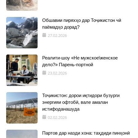
Обшавии пиряхҳо дар Тоҷикистон чӣ
паёмадҳо дорад?
27.02.2026
Реалити-шоу «Не мужское\женское
дело?» Парень-портной
23.02.2026
Тоҷикистон: дорои иқтидори бузурги
энергияи офтобӣ, вале амалан
истифоданашуда
02.02.2026
Партов дар назди хона: таҳдиди пинҳонӣ