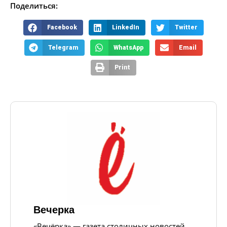
Поделиться:
Facebook
LinkedIn
Twitter
Telegram
WhatsApp
Email
Print
Вечерка
«Вечёрка» — газета столичных новостей,