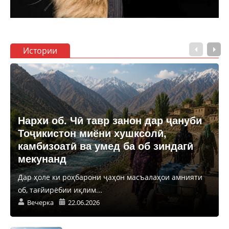
Истории
Нархи об. Чӣ тавр занон дар ҷануби
Тоҷикистон миёни хушксолӣ,
камбизоатӣ ва умед ба об зиндагӣ
мекунанд
Дар ҳоле ки роҳбарони ҷаҳон масъалаҳои амнияти
об, тағйирёбии иқлим...
Вечерка
22.06.2026