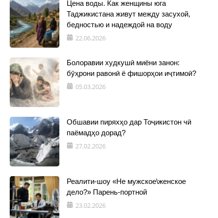
Цена воды. Как женщины юга
Таджикистана живут между засухой,
бедностью и надеждой на воду
22.06.2026
Болоравии худкушӣ миёни занон:
бӯҳрони равонӣ ё фишорҳои иҷтимоӣ?
05.03.2026
Обшавии пиряхҳо дар Тоҷикистон чӣ
паёмадҳо дорад?
27.02.2026
Реалити-шоу «Не мужское\женское
дело?» Парень-портной
23.02.2026