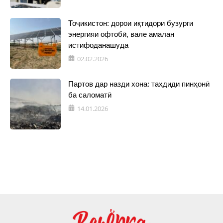
Тоҷикистон: дорои иқтидори бузурги
энергияи офтобӣ, вале амалан
истифоданашуда
02.02.2026
Партов дар назди хона: таҳдиди пинҳонӣ
ба саломатӣ
14.01.2026