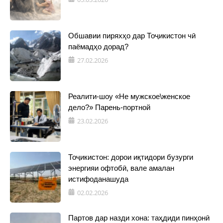
Обшавии пиряхҳо дар Тоҷикистон чӣ
паёмадҳо дорад?
27.02.2026
Реалити-шоу «Не мужское\женское
дело?» Парень-портной
23.02.2026
Тоҷикистон: дорои иқтидори бузурги
энергияи офтобӣ, вале амалан
истифоданашуда
02.02.2026
Партов дар назди хона: таҳдиди пинҳонӣ