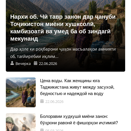
Нархи об. Чӣ тавр занон дар ҷануби
Тоҷикистон миёни хушксолӣ,
камбизоатӣ ва умед ба об зиндагӣ
мекунанд
Дар ҳоле ки роҳбарони ҷаҳон масъалаҳои амнияти
об, тағйирёбии иқлим...
Вечерка
22.06.2026
Цена воды. Как женщины юга
Таджикистана живут между засухой,
бедностью и надеждой на воду
22.06.2026
Болоравии худкушӣ миёни занон:
бӯҳрони равонӣ ё фишорҳои иҷтимоӣ?
05.03.2026