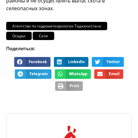
районы и не осуществлять выпас скота в
селеопасных зонах.
Агентство по гидрометеорологии Таджикистана
Осадки
Сели
Поделиться:
Facebook
LinkedIn
Twitter
Telegram
WhatsApp
Email
Print