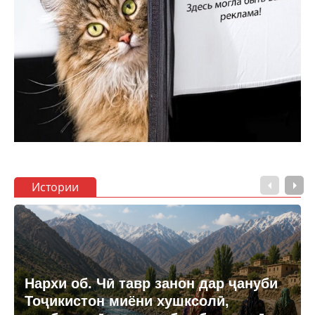
Истории
Нархи об. Чӣ тавр занон дар ҷануби
Тоҷикистон миёни хушксолӣ,