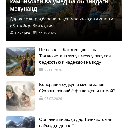
камбизоатӣ ва умед ба об зиндагӣ
мекунанд
Дар ҳоле ки роҳбарони ҷаҳон масъалаҳои амнияти
об, тағйирёбии иқлим...
Вечерка
22.06.2026
Цена воды. Как женщины юга
Таджикистана живут между засухой,
бедностью и надеждой на воду
22.06.2026
Болоравии худкушӣ миёни занон:
бӯҳрони равонӣ ё фишорҳои иҷтимоӣ?
05.03.2026
Обшавии пиряхҳо дар Тоҷикистон чӣ
паёмадҳо дорад?