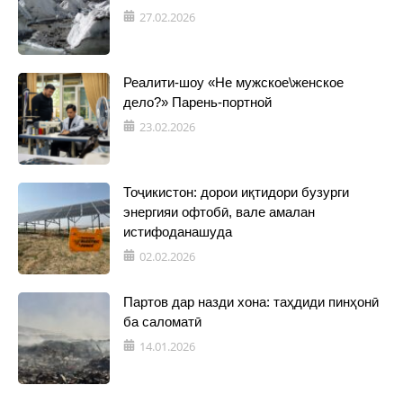
27.02.2026
Реалити-шоу «Не мужское\женское
дело?» Парень-портной
23.02.2026
Тоҷикистон: дорои иқтидори бузурги
энергияи офтобӣ, вале амалан
истифоданашуда
02.02.2026
Партов дар назди хона: таҳдиди пинҳонӣ
ба саломатӣ
14.01.2026