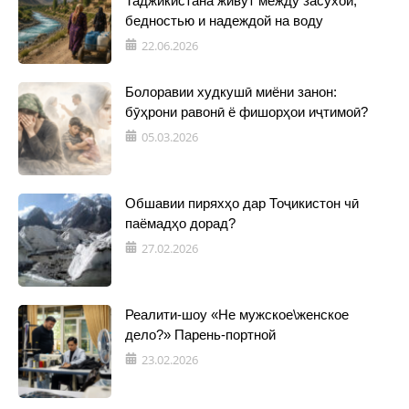
Таджикистана живут между засухой,
бедностью и надеждой на воду
22.06.2026
Болоравии худкушӣ миёни занон:
бӯҳрони равонӣ ё фишорҳои иҷтимоӣ?
05.03.2026
Обшавии пиряхҳо дар Тоҷикистон чӣ
паёмадҳо дорад?
27.02.2026
Реалити-шоу «Не мужское\женское
дело?» Парень-портной
23.02.2026