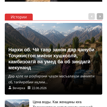
Истории
Нархи об. Чӣ тавр занон дар ҷануби
Тоҷикистон миёни хушксолӣ,
камбизоатӣ ва умед ба об зиндагӣ
мекунанд
Дар ҳоле ки роҳбарони ҷаҳон масъалаҳои амнияти
об, тағйирёбии иқлим...
Вечерка
22.06.2026
Цена воды. Как женщины юга