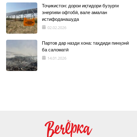
Тоҷикистон: дорои иқтидори бузурги
энергияи офтобӣ, вале амалан
истифоданашуда
02.02.2026
Партов дар назди хона: таҳдиди пинҳонӣ
ба саломатӣ
14.01.2026