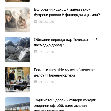
Болоравии худкушӣ миёни занон:
бӯҳрони равонӣ ё фишорҳои иҷтимоӣ?
05.03.2026
Обшавии пиряхҳо дар Тоҷикистон чӣ
паёмадҳо дорад?
27.02.2026
Реалити-шоу «Не мужское\женское
дело?» Парень-портной
23.02.2026
Тоҷикистон: дорои иқтидори бузурги
энергияи офтобӣ, вале амалан
истифоданашуда