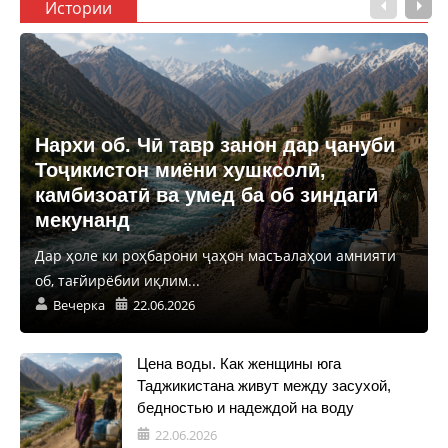
Истории
Нархи об. Чӣ тавр занон дар ҷануби
Тоҷикистон миёни хушксолӣ,
камбизоатӣ ва умед ба об зиндагӣ
мекунанд
Дар ҳоле ки роҳбарони ҷаҳон масъалаҳои амнияти
об, тағйирёбии иқлим...
Вечерка
22.06.2026
Цена воды. Как женщины юга
Таджикистана живут между засухой,
бедностью и надеждой на воду
22.06.2026