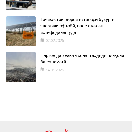
Тоҷикистон: дорои иқтидори бузурги
энергияи офтобӣ, вале амалан
истифоданашуда
02.02.2026
Партов дар назди хона: таҳдиди пинҳонӣ
ба саломатӣ
14.01.2026