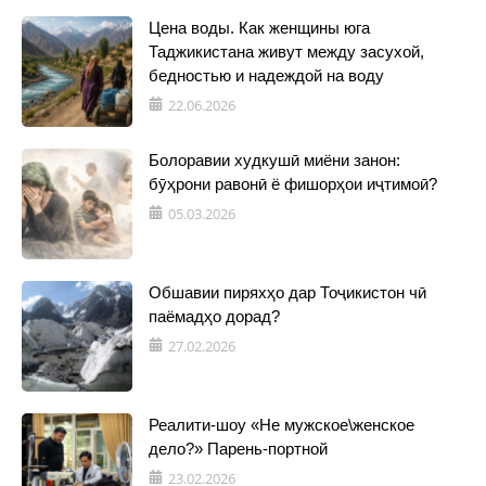
Цена воды. Как женщины юга
Таджикистана живут между засухой,
бедностью и надеждой на воду
22.06.2026
Болоравии худкушӣ миёни занон:
бӯҳрони равонӣ ё фишорҳои иҷтимоӣ?
05.03.2026
Обшавии пиряхҳо дар Тоҷикистон чӣ
паёмадҳо дорад?
27.02.2026
Реалити-шоу «Не мужское\женское
дело?» Парень-портной
23.02.2026