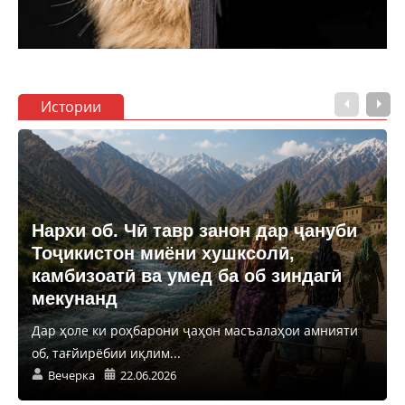
Истории
Нархи об. Чӣ тавр занон дар ҷануби
Тоҷикистон миёни хушксолӣ,
камбизоатӣ ва умед ба об зиндагӣ
мекунанд
Дар ҳоле ки роҳбарони ҷаҳон масъалаҳои амнияти
об, тағйирёбии иқлим...
Вечерка
22.06.2026