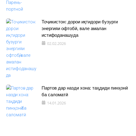
Тоҷикистон: дорои иқтидори бузурги
энергияи офтобӣ, вале амалан
истифоданашуда
02.02.2026
Партов дар назди хона: таҳдиди пинҳонӣ
ба саломатӣ
14.01.2026