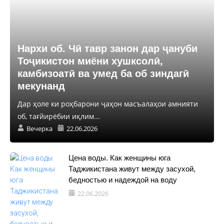
Нархи об. Чӣ тавр занон дар ҷануби
Тоҷикистон миёни хушксолӣ,
камбизоатӣ ва умед ба об зиндагӣ
мекунанд
Дар ҳоле ки роҳбарони ҷаҳон масъалаҳои амнияти
об, тағйирёбии иқлим...
Вечерка
22.06.2026
Цена воды. Как женщины юга
Таджикистана живут между засухой,
бедностью и надеждой на воду
22.06.2026