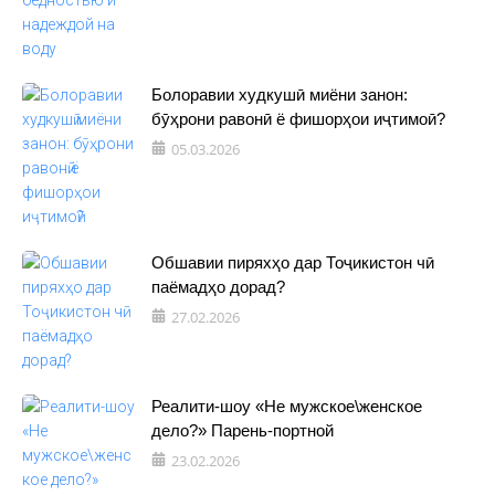
Болоравии худкушӣ миёни занон:
бӯҳрони равонӣ ё фишорҳои иҷтимоӣ?
05.03.2026
Обшавии пиряхҳо дар Тоҷикистон чӣ
паёмадҳо дорад?
27.02.2026
Реалити-шоу «Не мужское\женское
дело?» Парень-портной
23.02.2026