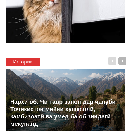
Истории
Нархи об. Чӣ тавр занон дар ҷануби
Тоҷикистон миёни хушксолӣ,
камбизоатӣ ва умед ба об зиндагӣ
мекунанд