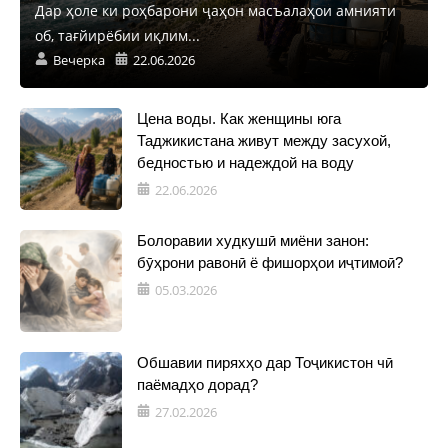
Дар ҳоле ки роҳбарони ҷаҳон масъалаҳои амнияти
об, тағйирёбии иқлим...
Вечерка
22.06.2026
Цена воды. Как женщины юга
Таджикистана живут между засухой,
бедностью и надеждой на воду
22.06.2026
Болоравии худкушӣ миёни занон:
бӯҳрони равонӣ ё фишорҳои иҷтимоӣ?
05.03.2026
Обшавии пиряхҳо дар Тоҷикистон чӣ
паёмадҳо дорад?
27.02.2026