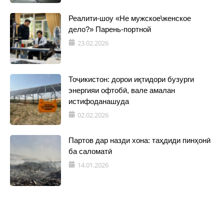
Реалити-шоу «Не мужское\женское
дело?» Парень-портной
23.02.2026
Тоҷикистон: дорои иқтидори бузурги
энергияи офтобӣ, вале амалан
истифоданашуда
02.02.2026
Партов дар назди хона: таҳдиди пинҳонӣ
ба саломатӣ
14.01.2026