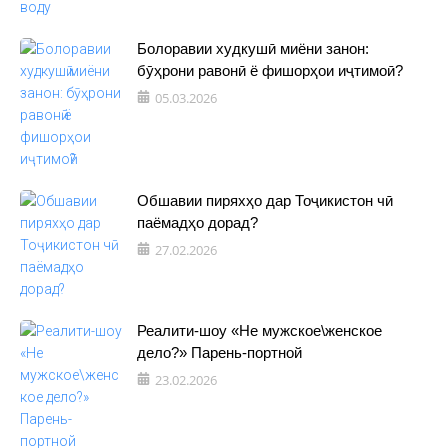
Болоравии худкушӣ миёни занон:
бӯҳрони равонӣ ё фишорҳои иҷтимоӣ?
05.03.2026
Обшавии пиряхҳо дар Тоҷикистон чӣ
паёмадҳо дорад?
27.02.2026
Реалити-шоу «Не мужское\женское
дело?» Парень-портной
23.02.2026