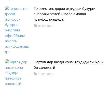
Тоҷикистон: дорои иқтидори бузурги
энергияи офтобӣ, вале амалан
истифоданашуда
02.02.2026
Партов дар назди хона: таҳдиди пинҳонӣ
ба саломатӣ
14.01.2026