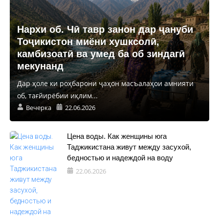
Нархи об. Чӣ тавр занон дар ҷануби
Тоҷикистон миёни хушксолӣ,
камбизоатӣ ва умед ба об зиндагӣ
мекунанд
Дар ҳоле ки роҳбарони ҷаҳон масъалаҳои амнияти
об, тағйирёбии иқлим...
Вечерка
22.06.2026
Цена воды. Как женщины юга
Таджикистана живут между засухой,
бедностью и надеждой на воду
22.06.2026