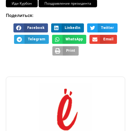
Иди Курбон
Поздравление президента
Поделиться:
Facebook
LinkedIn
Twitter
Telegram
WhatsApp
Email
Print