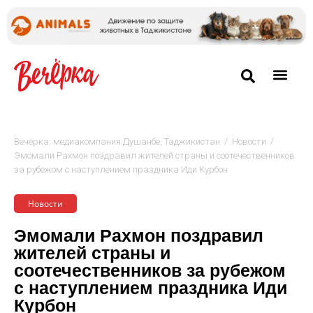
/
/
Вечёрка: медиакомпания Душанбе, Таджикистан
Новости
Эмомали Рахмон поздравил жителей страны и соотечественников
за рубежом с наступлением праздника Иди Курбон
Новости
Эмомали Рахмон поздравил
жителей страны и
соотечественников за рубежом
с наступлением праздника Иди
Курбон