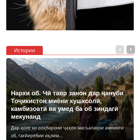
Истории
Нархи об. Чӣ тавр занон дар ҷануби
Тоҷикистон миёни хушксолӣ,
камбизоатӣ ва умед ба об зиндагӣ
мекунанд
Дар ҳоле ки роҳбарони ҷаҳон масъалаҳои амнияти
об, тағйирёбии иқлим...