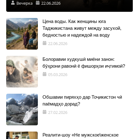
Вечерка
22.06.2026
Цена воды. Как женщины юга
Таджикистана живут между засухой,
бедностью и надеждой на воду
22.06.2026
Болоравии худкушӣ миёни занон:
бӯҳрони равонӣ ё фишорҳои иҷтимоӣ?
05.03.2026
Обшавии пиряхҳо дар Тоҷикистон чӣ
паёмадҳо дорад?
27.02.2026
Реалити-шоу «Не мужское\женское