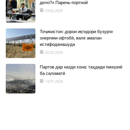
дело?» Парень-портной
23.02.2026
Тоҷикистон: дорои иқтидори бузурги
энергияи офтобӣ, вале амалан
истифоданашуда
02.02.2026
Партов дар назди хона: таҳдиди пинҳонӣ
ба саломатӣ
14.01.2026