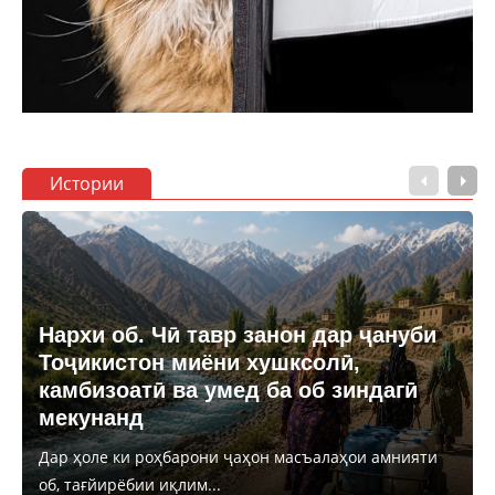
Истории
Нархи об. Чӣ тавр занон дар ҷануби
Тоҷикистон миёни хушксолӣ,
камбизоатӣ ва умед ба об зиндагӣ
мекунанд
Дар ҳоле ки роҳбарони ҷаҳон масъалаҳои амнияти
об, тағйирёбии иқлим...