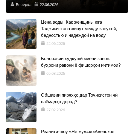
Вечерка
22.06.2026
Цена воды. Как женщины юга
Таджикистана живут между засухой,
бедностью и надеждой на воду
22.06.2026
Болоравии худкушӣ миёни занон:
бӯҳрони равонӣ ё фишорҳои иҷтимоӣ?
05.03.2026
Обшавии пиряхҳо дар Тоҷикистон чӣ
паёмадҳо дорад?
27.02.2026
Реалити-шоу «Не мужское\женское