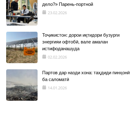
дело?» Парень-портной
23.02.2026
Тоҷикистон: дорои иқтидори бузурги
энергияи офтобӣ, вале амалан
истифоданашуда
02.02.2026
Партов дар назди хона: таҳдиди пинҳонӣ
ба саломатӣ
14.01.2026