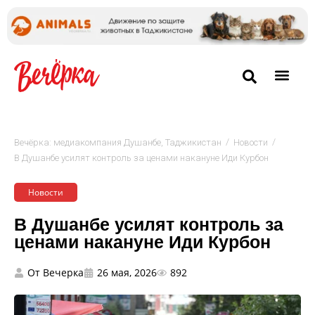
/
/
Вечёрка: медиакомпания Душанбе, Таджикистан
Новости
В Душанбе усилят контроль за ценами накануне Иди Курбон
Новости
В Душанбе усилят контроль за
ценами накануне Иди Курбон
От
Вечерка
26 мая, 2026
892