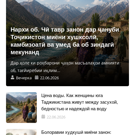
Нархи об. Чӣ тавр занон дар ҷануби
Тоҷикистон миёни хушксолӣ,
камбизоатӣ ва умед ба об зиндагӣ
мекунанд
Дар ҳоле ки роҳбарони ҷаҳон масъалаҳои амнияти
об, тағйирёбии иқлим...
Вечерка
22.06.2026
Цена воды. Как женщины юга
Таджикистана живут между засухой,
бедностью и надеждой на воду
22.06.2026
Болоравии худкушӣ миёни занон: