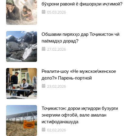
бӯҳрони равонӣ ё фишорҳои иҷтимоӣ?
05.03.2026
Обшавии пиряхҳо дар Тоҷикистон чӣ
паёмадҳо дорад?
27.02.2026
Реалити-шоу «Не мужское\женское
дело?» Парень-портной
23.02.2026
Тоҷикистон: дорои иқтидори бузурги
энергияи офтобӣ, вале амалан
истифоданашуда
02.02.2026