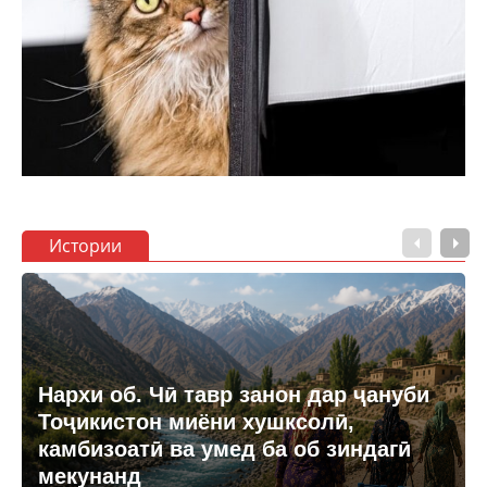
Истории
Нархи об. Чӣ тавр занон дар ҷануби
Тоҷикистон миёни хушксолӣ,
камбизоатӣ ва умед ба об зиндагӣ
мекунанд