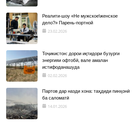
Реалити-шоу «Не мужское\женское
дело?» Парень-портной
23.02.2026
Тоҷикистон: дорои иқтидори бузурги
энергияи офтобӣ, вале амалан
истифоданашуда
02.02.2026
Партов дар назди хона: таҳдиди пинҳонӣ
ба саломатӣ
14.01.2026