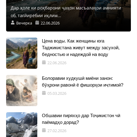
Дар ҳоле ки роҳбарони ҷаҳон масъалаҳои амнияти
об, тағйирёбии иқлим...
Вечерка
22.06.2026
Цена воды. Как женщины юга
Таджикистана живут между засухой,
бедностью и надеждой на воду
22.06.2026
Болоравии худкушӣ миёни занон:
бӯҳрони равонӣ ё фишорҳои иҷтимоӣ?
05.03.2026
Обшавии пиряхҳо дар Тоҷикистон чӣ
паёмадҳо дорад?
27.02.2026