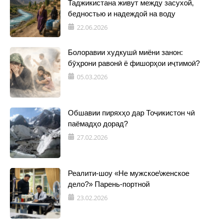
Таджикистана живут между засухой,
бедностью и надеждой на воду
22.06.2026
Болоравии худкушӣ миёни занон:
бӯҳрони равонӣ ё фишорҳои иҷтимоӣ?
05.03.2026
Обшавии пиряхҳо дар Тоҷикистон чӣ
паёмадҳо дорад?
27.02.2026
Реалити-шоу «Не мужское\женское
дело?» Парень-портной
23.02.2026