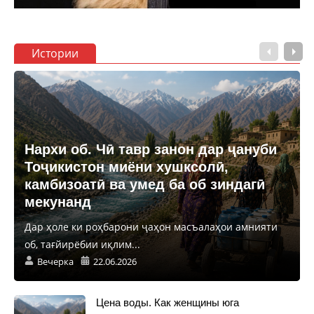
Истории
Нархи об. Чӣ тавр занон дар ҷануби
Тоҷикистон миёни хушксолӣ,
камбизоатӣ ва умед ба об зиндагӣ
мекунанд
Дар ҳоле ки роҳбарони ҷаҳон масъалаҳои амнияти
об, тағйирёбии иқлим...
Вечерка
22.06.2026
Цена воды. Как женщины юга