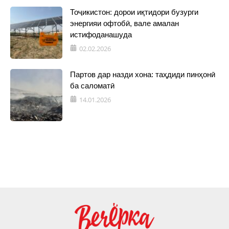
Тоҷикистон: дорои иқтидори бузурги
энергияи офтобӣ, вале амалан
истифоданашуда
02.02.2026
Партов дар назди хона: таҳдиди пинҳонӣ
ба саломатӣ
14.01.2026