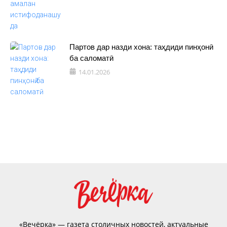
Партов дар назди хона: таҳдиди пинҳонӣ
ба саломатӣ
14.01.2026
«Вечёрка» — газета столичных новостей, актуальные