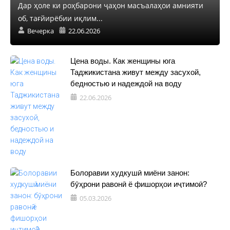
Дар ҳоле ки роҳбарони ҷаҳон масъалаҳои амнияти
об, тағйирёбии иқлим...
Вечерка
22.06.2026
Цена воды. Как женщины юга
Таджикистана живут между засухой,
бедностью и надеждой на воду
22.06.2026
Болоравии худкушӣ миёни занон:
бӯҳрони равонӣ ё фишорҳои иҷтимоӣ?
05.03.2026