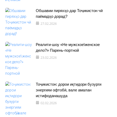
Обшавии пиряхҳо дар Тоҷикистон чӣ
паёмадҳо дорад?
27.02.2026
Реалити-шоу «Не мужское\женское
дело?» Парень-портной
23.02.2026
Тоҷикистон: дорои иқтидори бузурги
энергияи офтобӣ, вале амалан
истифоданашуда
02.02.2026