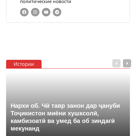
политические новости
Истории
Нархи об. Чӣ тавр занон дар ҷануби
Тоҷикистон миёни хушксолӣ,
камбизоатӣ ва умед ба об зиндагӣ
мекунанд