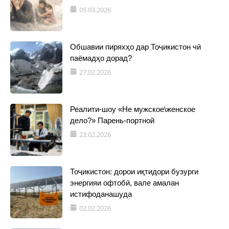
05.03.2026
Обшавии пиряхҳо дар Тоҷикистон чӣ
паёмадҳо дорад?
27.02.2026
Реалити-шоу «Не мужское\женское
дело?» Парень-портной
23.02.2026
Тоҷикистон: дорои иқтидори бузурги
энергияи офтобӣ, вале амалан
истифоданашуда
02.02.2026