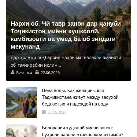
Нархи об. Чӣ тавр занон дар ҷануби
Тоҷикистон миёни хушксолӣ,
камбизоатӣ ва умед ба об зиндагӣ
мекунанд
Дар ҳоле ки роҳбарони ҷаҳон масъалаҳои амнияти
об, тағйирёбии иқлим...
Вечерка
22.06.2026
Цена воды. Как женщины юга
Таджикистана живут между засухой,
бедностью и надеждой на воду
22.06.2026
Болоравии худкушӣ миёни занон:
бӯҳрони равонӣ ё фишорҳои иҷтимоӣ?