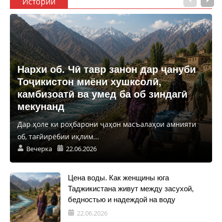
Истории
Нархи об. Чӣ тавр занон дар ҷануби
Тоҷикистон миёни хушксолӣ,
камбизоатӣ ва умед ба об зиндагӣ
мекунанд
Дар ҳоле ки роҳбарони ҷаҳон масъалаҳои амнияти
об, тағйирёбии иқлим...
Вечерка
22.06.2026
Цена воды. Как женщины юга
Таджикистана живут между засухой,
бедностью и надеждой на воду
22.06.2026