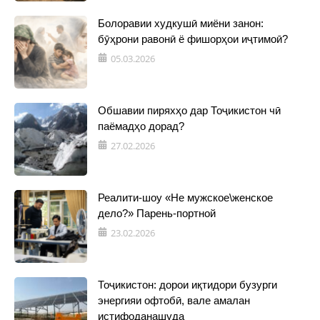
Болоравии худкушӣ миёни занон:
бӯҳрони равонӣ ё фишорҳои иҷтимоӣ?
05.03.2026
Обшавии пиряхҳо дар Тоҷикистон чӣ
паёмадҳо дорад?
27.02.2026
Реалити-шоу «Не мужское\женское
дело?» Парень-портной
23.02.2026
Тоҷикистон: дорои иқтидори бузурги
энергияи офтобӣ, вале амалан
истифоданашуда