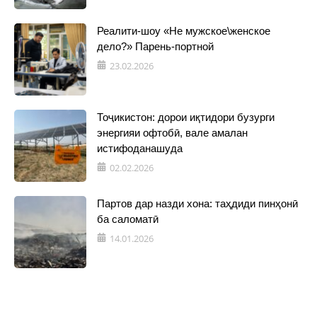
Реалити-шоу «Не мужское\женское
дело?» Парень-портной
23.02.2026
Тоҷикистон: дорои иқтидори бузурги
энергияи офтобӣ, вале амалан
истифоданашуда
02.02.2026
Партов дар назди хона: таҳдиди пинҳонӣ
ба саломатӣ
14.01.2026