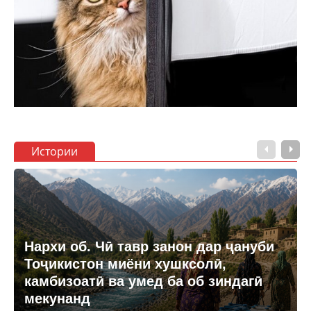
Истории
Нархи об. Чӣ тавр занон дар ҷануби
Тоҷикистон миёни хушксолӣ,
камбизоатӣ ва умед ба об зиндагӣ
мекунанд