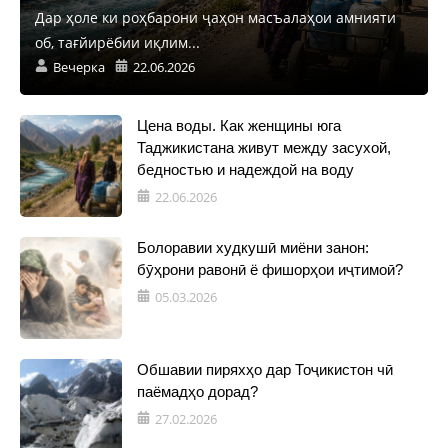
Дар ҳоле ки роҳбарони ҷаҳон масъалаҳои амнияти
об, тағйирёбии иқлим...
Вечерка
22.06.2026
Цена воды. Как женщины юга
Таджикистана живут между засухой,
бедностью и надеждой на воду
22.06.2026
Болоравии худкушӣ миёни занон:
бӯҳрони равонӣ ё фишорҳои иҷтимоӣ?
05.03.2026
Обшавии пиряхҳо дар Тоҷикистон чӣ
паёмадҳо дорад?
27.02.2026