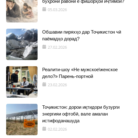
бӯҳрони равонӣ ё фишорҳои иҷтимоӣ?
05.03.2026
Обшавии пиряхҳо дар Тоҷикистон чӣ
паёмадҳо дорад?
27.02.2026
Реалити-шоу «Не мужское\женское
дело?» Парень-портной
23.02.2026
Тоҷикистон: дорои иқтидори бузурги
энергияи офтобӣ, вале амалан
истифоданашуда
02.02.2026