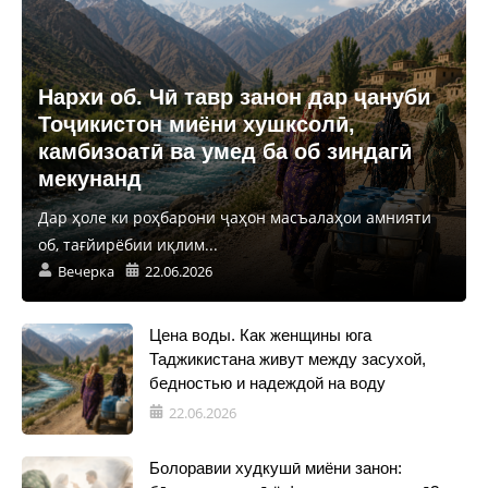
Нархи об. Чӣ тавр занон дар ҷануби
Тоҷикистон миёни хушксолӣ,
камбизоатӣ ва умед ба об зиндагӣ
мекунанд
Дар ҳоле ки роҳбарони ҷаҳон масъалаҳои амнияти
об, тағйирёбии иқлим...
Вечерка
22.06.2026
Цена воды. Как женщины юга
Таджикистана живут между засухой,
бедностью и надеждой на воду
22.06.2026
Болоравии худкушӣ миёни занон: