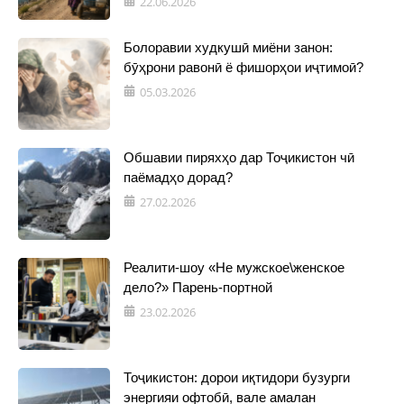
22.06.2026
Болоравии худкушӣ миёни занон:
бӯҳрони равонӣ ё фишорҳои иҷтимоӣ?
05.03.2026
Обшавии пиряхҳо дар Тоҷикистон чӣ
паёмадҳо дорад?
27.02.2026
Реалити-шоу «Не мужское\женское
дело?» Парень-портной
23.02.2026
Тоҷикистон: дорои иқтидори бузурги
энергияи офтобӣ, вале амалан