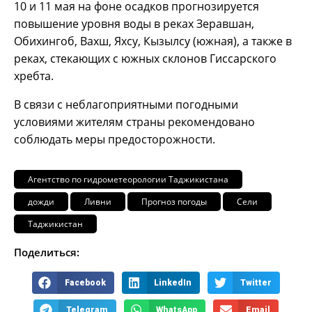
10 и 11 мая на фоне осадков прогнозируется
повышение уровня воды в реках Зеравшан,
Обихингоб, Вахш, Яхсу, Кызылсу (южная), а также в
реках, стекающих с южных склонов Гиссарского
хребта.
В связи с неблагоприятными погодными
условиями жителям страны рекомендовано
соблюдать меры предосторожности.
Агентство по гидрометеорологии Таджикистана
дожди
Ливни
Прогноз погоды
Сели
Таджикистан
Поделиться:
Facebook
LinkedIn
Twitter
Telegram
WhatsApp
Email