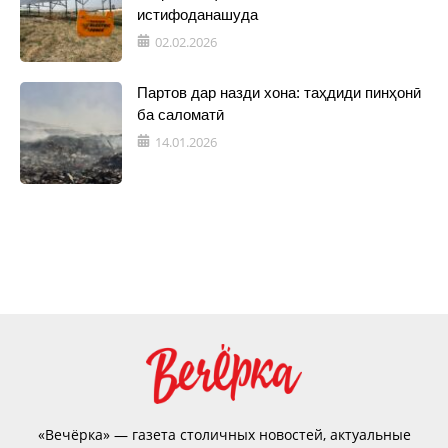
истифоданашуда
02.02.2026
Партов дар назди хона: таҳдиди пинҳонӣ
ба саломатӣ
14.01.2026
«Вечёрка» — газета столичных новостей, актуальные