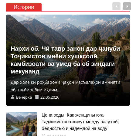
Истории
Нархи об. Чӣ тавр занон дар ҷануби
Тоҷикистон миёни хушксолӣ,
камбизоатӣ ва умед ба об зиндагӣ
мекунанд
Дар ҳоле ки роҳбарони ҷаҳон масъалаҳои амнияти
об, тағйирёбии иқлим...
Вечерка
22.06.2026
Цена воды. Как женщины юга
Таджикистана живут между засухой,
бедностью и надеждой на воду