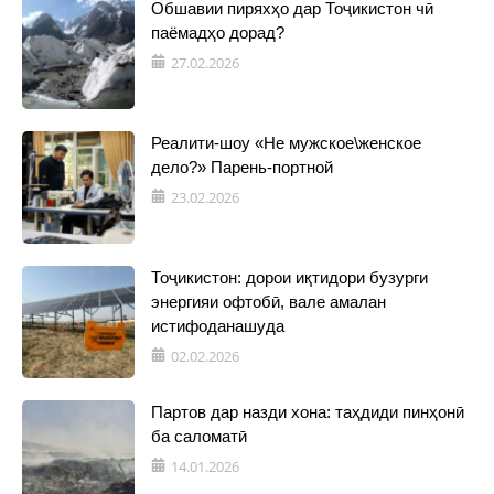
Обшавии пиряхҳо дар Тоҷикистон чӣ
паёмадҳо дорад?
27.02.2026
Реалити-шоу «Не мужское\женское
дело?» Парень-портной
23.02.2026
Тоҷикистон: дорои иқтидори бузурги
энергияи офтобӣ, вале амалан
истифоданашуда
02.02.2026
Партов дар назди хона: таҳдиди пинҳонӣ
ба саломатӣ
14.01.2026