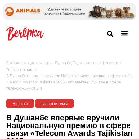
/
/
Вечёрка: медиакомпания Душанбе, Таджикистан
Новости
/
Главные темы
В Душанбе впервые вручили Национальную премию в сфере связи
«Telecom Awards Tajikistan 2025»: определены лучшие в сфере
телекоммуникаций
Новости
Главные темы
В Душанбе впервые вручили
Национальную премию в сфере
связи «Telecom Awards Tajikistan