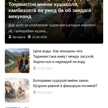
Тоҷикистон миёни хушксолӣ,
камбизоатӣ ва умед ба об зиндагӣ
мекунанд
Дар ҳоле ки роҳбарони ҷаҳон масъалаҳои амнияти
об, тағйирёбии иқлим...
Вечерка
22.06.2026
Цена воды. Как женщины юга
Таджикистана живут между засухой,
бедностью и надеждой на воду
22.06.2026
Болоравии худкушӣ миёни занон:
бӯҳрони равонӣ ё фишорҳои иҷтимоӣ?
05.03.2026