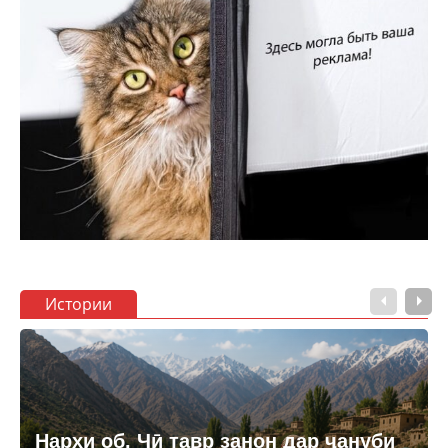
Истории
Нархи об. Чӣ тавр занон дар ҷануби